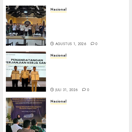
Nasional
Selain Edukasi PIMPASA,
Imigrasi Yogyakarta Perketat
Pengawasan WNA di Tengah
Maraknya Scamming
AGUSTUS 1, 2026
0
Nasional
Sinergi Imigrasi Serang dan
BP3MI Banten Luncurkan
Kolaborasi MADANI, Perkuat
Desa Binaan Cegah TPPO
JULI 31, 2026
0
Nasional
Dari Lahan Jagung Seraya
Menanam Literasi
Keimigrasian, Imigrasi
Yogyakarta Bangun Benteng