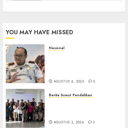
YOU MAY HAVE MISSED
Nasional
Imigrasi Semarang Perketat
Pengawasan Berlapis, Cegah
TPPO dan Tegas Tindak WNA
Bermasalah
AGUSTUS 6, 2026
0
Berita Sumut
Pendidikan
Universitas IBBI Perkuat
Kolaborasi dengan Dunia
Usaha dan Industri
AGUSTUS 3, 2026
0