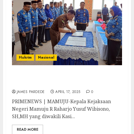
Hukrim
Nasional
Kajari Mamuju Hadiri Musrenbang RKPD
Kabupaten Mamuju Tahun 2026
JAMES PARDEDE
APRIL 17, 2025
0
PRIMENEWS | MAMUJU-Kepala Kejaksaan
Negeri Mamuju R Raharjo Yusuf Wibisono,
SH,MH yang diwakili Kasi...
READ MORE