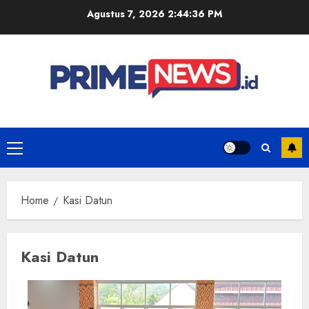
Skip
Agustus 7, 2026
2:44:37 PM
to
content
Primary
Menu
Home
Kasi Datun
Kasi Datun