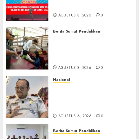
Beralih dari Kampanye ke
Kolaborasi Jangka Panjang
AGUSTUS 8, 2026
0
Berita Sumut
Pendidikan
Warga dan Sekolah Sambut
Gembira Rencana Gubernur
Bobby Bangun SD Negeri
Lasara di Nias Utara
AGUSTUS 8, 2026
0
Nasional
Imigrasi Semarang Perketat
Pengawasan Berlapis, Cegah
TPPO dan Tegas Tindak WNA
Bermasalah
AGUSTUS 6, 2026
0
Berita Sumut
Pendidikan
Universitas IBBI Perkuat