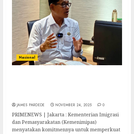
Nasional
Setahun Kemenimipas, Abdullah Rasyid
Sampaikan Keberhasilan: Peningkatan
PNBP, Pelayanan Modern, dan Pengawasan
Ketat Pekerja Asing
JAMES PARDEDE
NOVEMBER 24, 2025
0
PRIMENEWS | Jakarta : Kementerian Imigrasi
dan Pemasyarakatan (Kemenimipas)
menyatakan komitmennya untuk memperkuat