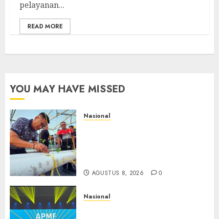
pelayanan...
READ MORE
YOU MAY HAVE MISSED
Nasional
Lapas Gorontalo Canangkan
Green House, Dorong
Kemandirian Warga Binaan
Melalui Pertanian Modern
AGUSTUS 8, 2026
0
Nasional
APMF 2026 Dorong Industri