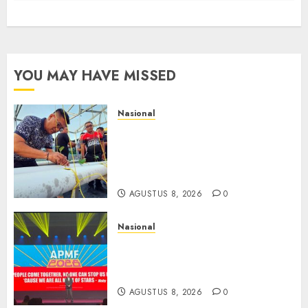
YOU MAY HAVE MISSED
Nasional
Lapas Gorontalo Canangkan
Green House, Dorong
Kemandirian Warga Binaan
Melalui Pertanian Modern
AGUSTUS 8, 2026
0
Nasional
APMF 2026 Dorong Industri
Beralih dari Kampanye ke
Kolaborasi Jangka Panjang
AGUSTUS 8, 2026
0