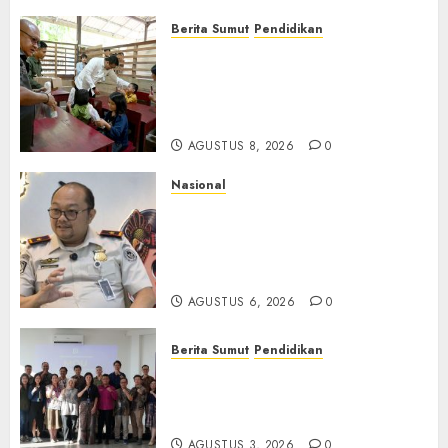
Berita Sumut
Pendidikan
Warga dan Sekolah Sambut
Gembira Rencana Gubernur
Bobby Bangun SD Negeri
Lasara di Nias Utara
AGUSTUS 8, 2026
0
Nasional
Imigrasi Semarang Perketat
Pengawasan Berlapis, Cegah
TPPO dan Tegas Tindak WNA
Bermasalah
AGUSTUS 6, 2026
0
Berita Sumut
Pendidikan
Universitas IBBI Perkuat
Kolaborasi dengan Dunia
Usaha dan Industri
AGUSTUS 3, 2026
0