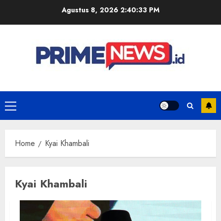
Skip
Agustus 8, 2026
2:40:33 PM
to
content
Primary
Menu
Home
Kyai Khambali
Kyai Khambali