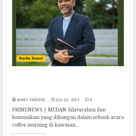
Berita Sumut
Mengabdi dan Melayani di STT GMI, Pdt. Dr.
Fernando Sibarani Merindukan Perubahan
Terjadi di Gereja Methodist Indonesia
JAMES PARDEDE
JULI 22, 2025
0
PRIMENEWS | MEDAN-Silaturahmi dan
komunikasi yang dibangun dalam sebuah acara
coffee morning di kawasan...