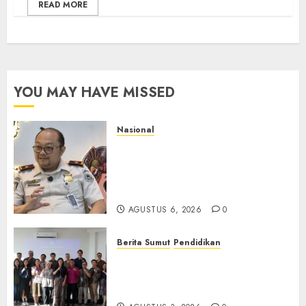
READ MORE
YOU MAY HAVE MISSED
Nasional
Imigrasi Semarang Perketat
Pengawasan Berlapis, Cegah
TPPO dan Tegas Tindak WNA
Bermasalah
AGUSTUS 6, 2026
0
Berita Sumut
Pendidikan
Universitas IBBI Perkuat
Kolaborasi dengan Dunia
Usaha dan Industri