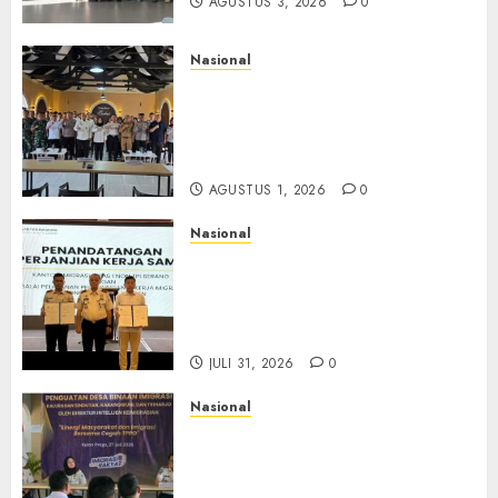
AGUSTUS 3, 2026
0
Nasional
Selain Edukasi PIMPASA,
Imigrasi Yogyakarta Perketat
Pengawasan WNA di Tengah
Maraknya Scamming
AGUSTUS 1, 2026
0
Nasional
Sinergi Imigrasi Serang dan
BP3MI Banten Luncurkan
Kolaborasi MADANI, Perkuat
Desa Binaan Cegah TPPO
JULI 31, 2026
0
Nasional
Dari Lahan Jagung Seraya
Menanam Literasi
Keimigrasian, Imigrasi