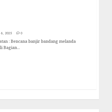
Tapanuli Selatan, Muhammad Erwin
an Hutan di Hulu
6, 2025
0
tan : Bencana banjir bandang melanda
i Bagian...