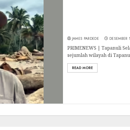
Banjir Bandang Terjang 
Pulungan Soroti Kerusak
JAMES PARDEDE
DESEMBER 1
PRIMENEWS | Tapanuli Sela
sejumlah wilayah di Tapanul
READ MORE