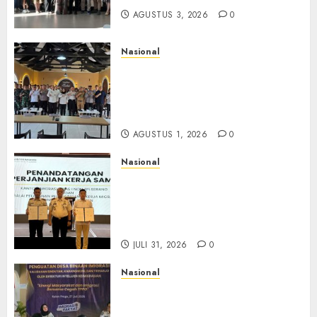
AGUSTUS 3, 2026
0
Nasional
Selain Edukasi PIMPASA,
Imigrasi Yogyakarta Perketat
Pengawasan WNA di Tengah
Maraknya Scamming
AGUSTUS 1, 2026
0
Nasional
Sinergi Imigrasi Serang dan
BP3MI Banten Luncurkan
Kolaborasi MADANI, Perkuat
Desa Binaan Cegah TPPO
JULI 31, 2026
0
Nasional
Dari Lahan Jagung Seraya
Menanam Literasi