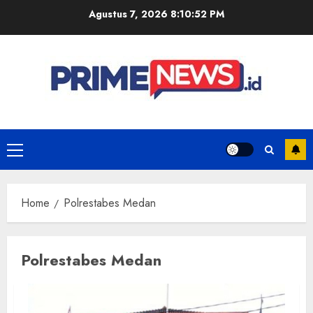
Skip
Agustus 7, 2026
8:10:52 PM
to
content
Primary
Menu
Home
Polrestabes Medan
Polrestabes Medan