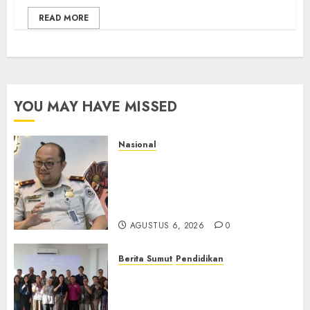
READ MORE
YOU MAY HAVE MISSED
Nasional
Imigrasi Semarang Perketat
Pengawasan Berlapis, Cegah
TPPO dan Tegas Tindak WNA
Bermasalah
AGUSTUS 6, 2026
0
Berita Sumut
Pendidikan
Universitas IBBI Perkuat
Kolaborasi dengan Dunia
Usaha dan Industri