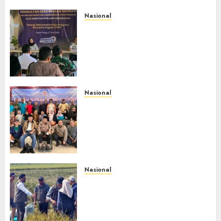
Nasional
Dari Lahan Jagung Seraya
Menanam Literasi
Keimigrasian, Imigrasi
Yogyakarta Bangun Benteng
Desa Cegah Dini TPPO
JULI 29, 2026
0
Nasional
Rakernas IV IKAPSI 2026
Hasilkan 13 Rekomendasi
Strategis, Raja Parlindungan
Pane: IKAPSI Harus jadi
Kekuatan Pembangunan
Sipirok dan Bangsa
Nasional
JULI 28, 2026
0
Begitu Ada Panen, BULOG
Langsung ke Sawah, Gabah
Dibeli Rp6.500 Dibayar Penuh
via Transfer