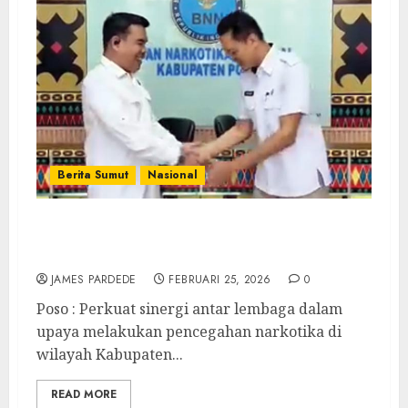
Berita Sumut
Nasional
Perkuat Sinergi Antar Lembaga, Kajari
Poso Kunker ke BNNK Poso
JAMES PARDEDE
FEBRUARI 25, 2026
0
Poso : Perkuat sinergi antar lembaga dalam
upaya melakukan pencegahan narkotika di
wilayah Kabupaten...
READ MORE