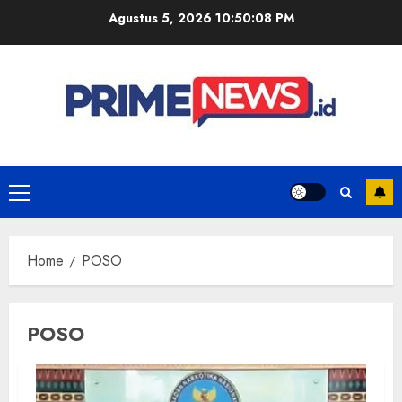
Skip
Agustus 5, 2026
10:50:08 PM
to
content
Primary
Menu
Home
POSO
POSO