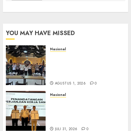
YOU MAY HAVE MISSED
Nasional
Selain Edukasi PIMPASA,
Imigrasi Yogyakarta Perketat
Pengawasan WNA di Tengah
Maraknya Scamming
AGUSTUS 1, 2026
0
Nasional
Sinergi Imigrasi Serang dan
BP3MI Banten Luncurkan
Kolaborasi MADANI, Perkuat
Desa Binaan Cegah TPPO
JULI 31, 2026
0