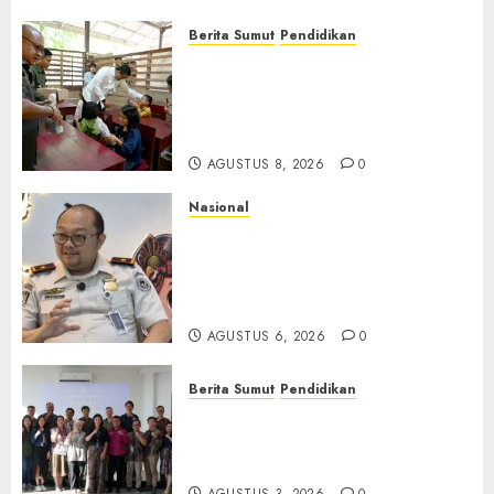
Berita Sumut
Pendidikan
Warga dan Sekolah Sambut
Gembira Rencana Gubernur
Bobby Bangun SD Negeri
Lasara di Nias Utara
AGUSTUS 8, 2026
0
Nasional
Imigrasi Semarang Perketat
Pengawasan Berlapis, Cegah
TPPO dan Tegas Tindak WNA
Bermasalah
AGUSTUS 6, 2026
0
Berita Sumut
Pendidikan
Universitas IBBI Perkuat
Kolaborasi dengan Dunia
Usaha dan Industri