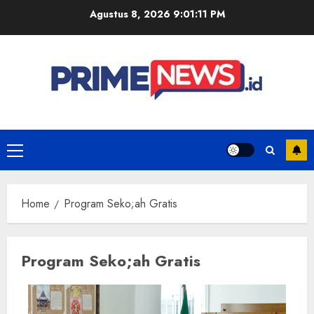
Skip
Agustus 8, 2026
9:01:11 PM
to
content
Primary
Menu
Home
Program Seko;ah Gratis
Program Seko;ah Gratis