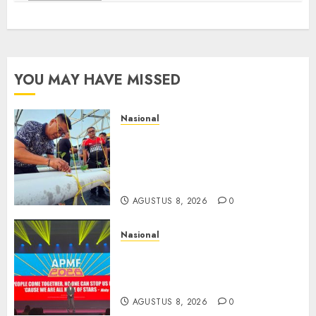
YOU MAY HAVE MISSED
Nasional
Lapas Gorontalo Canangkan
Green House, Dorong
Kemandirian Warga Binaan
Melalui Pertanian Modern
AGUSTUS 8, 2026
0
Nasional
APMF 2026 Dorong Industri
Beralih dari Kampanye ke
Kolaborasi Jangka Panjang
AGUSTUS 8, 2026
0