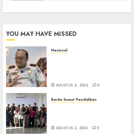
YOU MAY HAVE MISSED
Nasional
Imigrasi Semarang Perketat
Pengawasan Berlapis, Cegah
TPPO dan Tegas Tindak WNA
Bermasalah
AGUSTUS 6, 2026
0
Berita Sumut
Pendidikan
Universitas IBBI Perkuat
Kolaborasi dengan Dunia
Usaha dan Industri
AGUSTUS 3, 2026
0