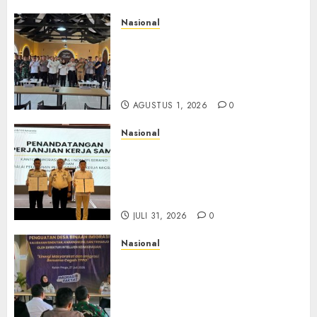
Nasional
Selain Edukasi PIMPASA,
Imigrasi Yogyakarta Perketat
Pengawasan WNA di Tengah
Maraknya Scamming
AGUSTUS 1, 2026
0
Nasional
Sinergi Imigrasi Serang dan
BP3MI Banten Luncurkan
Kolaborasi MADANI, Perkuat
Desa Binaan Cegah TPPO
JULI 31, 2026
0
Nasional
Dari Lahan Jagung Seraya
Menanam Literasi
Keimigrasian, Imigrasi
Yogyakarta Bangun Benteng