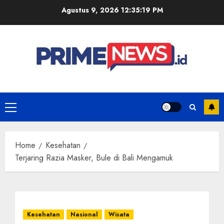
Skip
Agustus 9, 2026
12:35:20 PM
to
content
Primary
Menu
Home
Kesehatan
Terjaring Razia Masker, Bule di Bali Mengamuk
Kesehatan
Nasional
Wisata