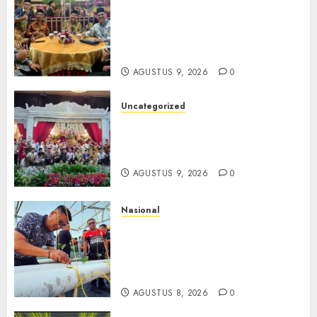
Mata Air Sosial Hamsir
Siregar RCM: Mengalir dari
Ketulusan, Bermuara pada
Persaudaraan
AGUSTUS 9, 2026
0
Uncategorized
Magodang-Odang Accimun,
Dibesarkan dengan Cinta,
Dilepas dengan Doa
AGUSTUS 9, 2026
0
Nasional
Lapas Gorontalo Canangkan
Green House, Dorong
Kemandirian Warga Binaan
Melalui Pertanian Modern
AGUSTUS 8, 2026
0