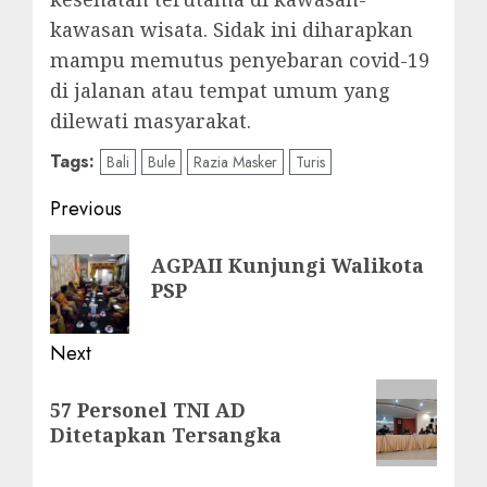
kawasan wisata. Sidak ini diharapkan
mampu memutus penyebaran covid-19
di jalanan atau tempat umum yang
dilewati masyarakat.
Tags:
Bali
Bule
Razia Masker
Turis
Post
Previous
navigation
Previous
AGPAII Kunjungi Walikota
post:
PSP
Next
Next
57 Personel TNI AD
post:
Ditetapkan Tersangka