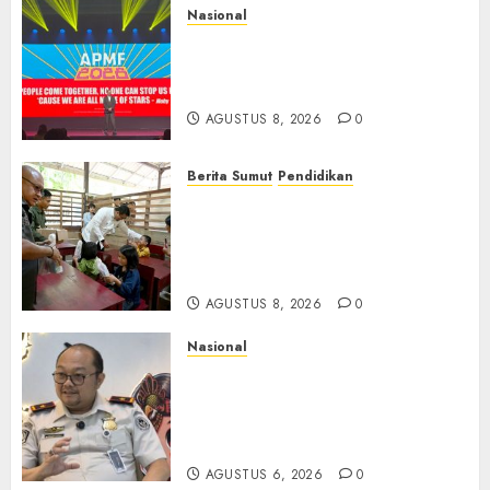
Nasional
APMF 2026 Dorong Industri
Beralih dari Kampanye ke
Kolaborasi Jangka Panjang
AGUSTUS 8, 2026
0
Berita Sumut
Pendidikan
Warga dan Sekolah Sambut
Gembira Rencana Gubernur
Bobby Bangun SD Negeri
Lasara di Nias Utara
AGUSTUS 8, 2026
0
Nasional
Imigrasi Semarang Perketat
Pengawasan Berlapis, Cegah
TPPO dan Tegas Tindak WNA
Bermasalah
AGUSTUS 6, 2026
0