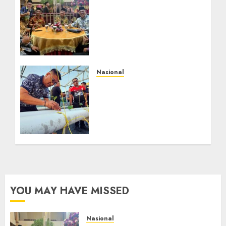
Mata Air Sosial Hamsir
Siregar RCM: Mengalir
dari Ketulusan,
Bermuara pada
Persaudaraan
AGUSTUS 9, 2026
0
Nasional
Lapas Gorontalo
Canangkan Green House,
Dorong Kemandirian
Warga Binaan Melalui
Pertanian Modern
AGUSTUS 8, 2026
0
YOU MAY HAVE MISSED
Nasional