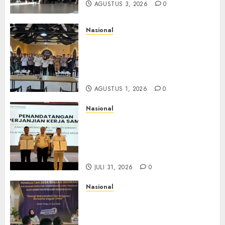
AGUSTUS 3, 2026
0
Nasional
Selain Edukasi PIMPASA,
Imigrasi Yogyakarta Perketat
Pengawasan WNA di Tengah
Maraknya Scamming
AGUSTUS 1, 2026
0
Nasional
Sinergi Imigrasi Serang dan
BP3MI Banten Luncurkan
Kolaborasi MADANI, Perkuat
Desa Binaan Cegah TPPO
JULI 31, 2026
0
Nasional
Dari Lahan Jagung Seraya
Menanam Literasi
Keimigrasian, Imigrasi