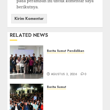
pada peramban ini untuk komentar saya
berikutnya.
RELATED NEWS
Berita Sumut
Pendidikan
Universitas IBBI Perkuat
Kolaborasi dengan Dunia
Usaha dan Industri
AGUSTUS 3, 2026
0
Berita Sumut
Bersama Bobby Nasution,
Ribuan Masyarakat Nias
Nikmati Serunya Final
Piala Dunia 2026