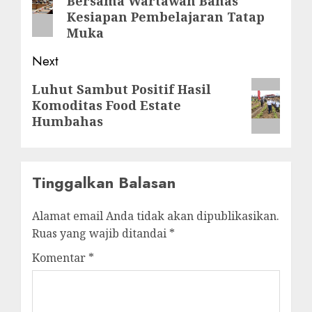
Bersama Wartawan Bahas
post:
Kesiapan Pembelajaran Tatap
Muka
Next
Next
Luhut Sambut Positif Hasil
Komoditas Food Estate
post:
Humbahas
Tinggalkan Balasan
Alamat email Anda tidak akan dipublikasikan.
Ruas yang wajib ditandai
*
Komentar
*