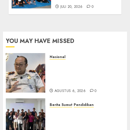
JULI 20, 2026
0
YOU MAY HAVE MISSED
Nasional
Imigrasi Semarang Perketat
Pengawasan Berlapis, Cegah
TPPO dan Tegas Tindak WNA
Bermasalah
AGUSTUS 6, 2026
0
Berita Sumut
Pendidikan
Universitas IBBI Perkuat
Kolaborasi dengan Dunia
Usaha dan Industri