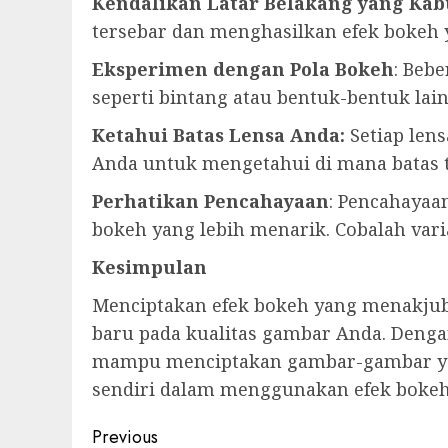
Kendalikan Latar Belakang yang Kab
tersebar dan menghasilkan efek bokeh y
Eksperimen dengan Pola Bokeh
: Beb
seperti bintang atau bentuk-bentuk la
Ketahui Batas Lensa Anda:
Setiap len
Anda untuk mengetahui di mana batas t
Perhatikan Pencahayaan
: Pencahayaa
bokeh yang lebih menarik. Cobalah var
Kesimpulan
Menciptakan efek bokeh yang menakju
baru pada kualitas gambar Anda. Deng
mampu menciptakan gambar-gambar yang
sendiri dalam menggunakan efek bokeh 
Post
Previous