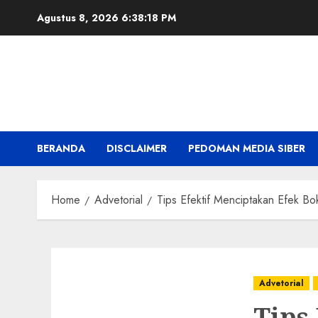
Skip
Agustus 8, 2026
6:38:20 PM
to
content
BERANDA
DISCLAIMER
PEDOMAN MEDIA SIBER
Home
Advetorial
Tips Efektif Menciptakan Efek
Advetorial
Tips