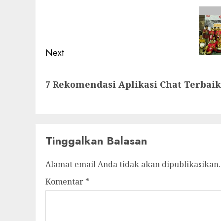
navigation
Previous
post:
Next
Next
7 Rekomendasi Aplikasi Chat Terbai
post:
Tinggalkan Balasan
Alamat email Anda tidak akan dipublikasikan.
Komentar
*