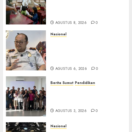
Gembira Rencana Gubernur
Bobby Bangun SD Negeri
Lasara di Nias Utara
AGUSTUS 8, 2026
0
Nasional
Imigrasi Semarang Perketat
Pengawasan Berlapis, Cegah
TPPO dan Tegas Tindak WNA
Bermasalah
AGUSTUS 6, 2026
0
Berita Sumut
Pendidikan
Universitas IBBI Perkuat
Kolaborasi dengan Dunia
Usaha dan Industri
AGUSTUS 3, 2026
0
Nasional