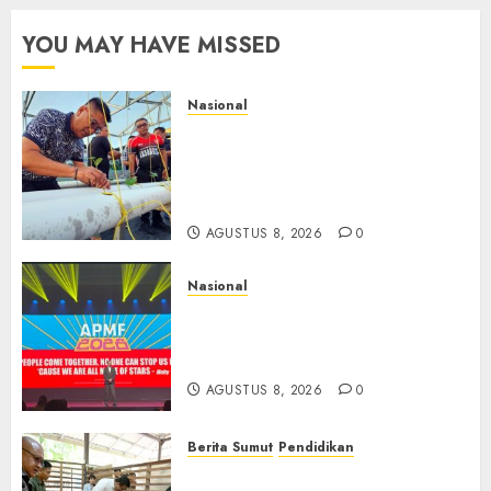
YOU MAY HAVE MISSED
Nasional
Lapas Gorontalo Canangkan
Green House, Dorong
Kemandirian Warga Binaan
Melalui Pertanian Modern
AGUSTUS 8, 2026
0
Nasional
APMF 2026 Dorong Industri
Beralih dari Kampanye ke
Kolaborasi Jangka Panjang
AGUSTUS 8, 2026
0
Berita Sumut
Pendidikan
Warga dan Sekolah Sambut