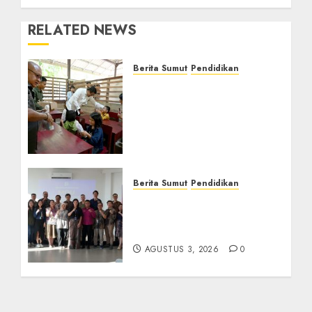
RELATED NEWS
Berita Sumut
Pendidikan
Warga dan Sekolah
Sambut Gembira Rencana
Gubernur Bobby Bangun
SD Negeri Lasara di Nias
Utara
AGUSTUS 8, 2026
0
Berita Sumut
Pendidikan
Universitas IBBI Perkuat
Kolaborasi dengan Dunia
Usaha dan Industri
AGUSTUS 3, 2026
0