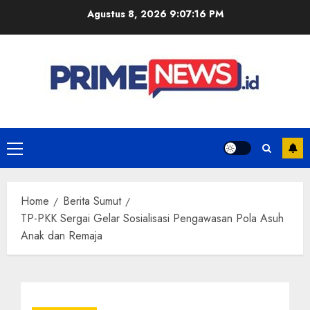
Skip
Agustus 8, 2026
9:07:17 PM
to
content
Primary
Menu
Home
Berita Sumut
TP-PKK Sergai Gelar Sosialisasi Pengawasan Pola Asuh
Anak dan Remaja