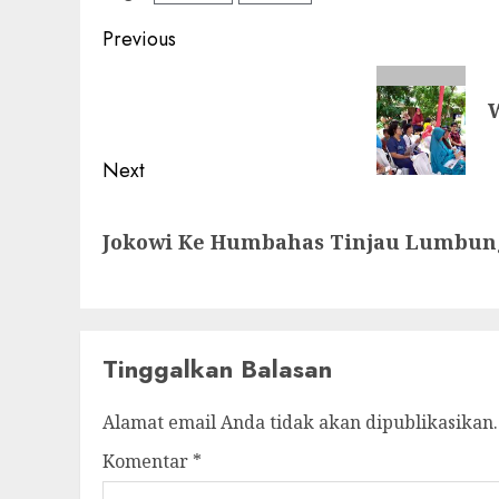
Post
Previous
navigation
Previous
post:
Next
Next
Jokowi Ke Humbahas Tinjau Lumbun
post:
Tinggalkan Balasan
Alamat email Anda tidak akan dipublikasikan.
Komentar
*