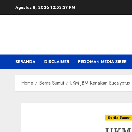
Skip
Agustus 8, 2026
12:53:39 PM
to
content
BERANDA
DISCLAIMER
PEDOMAN MEDIA SIBER
Home
Berita Sumut
UKM JBM Kenalkan Eucalyptus
Berita Sumut
UKM 