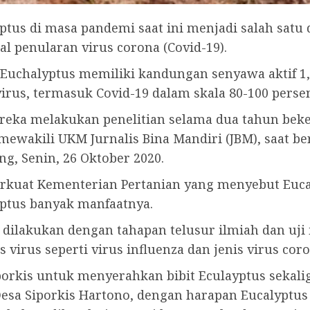
ptus di masa pandemi saat ini menjadi salah satu 
 penularan virus corona (Covid-19).
, Euchalyptus memiliki kandungan senyawa aktif 1
rus, termasuk Covid-19 dalam skala 80-100 perse
ereka melakukan penelitian selama dua tahun bek
, mewakili UKM Jurnalis Bina Mandiri (JBM), saat 
g, Senin, 26 Oktober 2020.
erkuat Kementerian Pertanian yang menyebut Eucal
yptus banyak manfaatnya.
us dilakukan dengan tahapan telusur ilmiah dan uj
 virus seperti virus influenza dan jenis virus coro
rkis untuk menyerahkan bibit Eculayptus sekali
a Desa Siporkis Hartono, dengan harapan Eucalyp