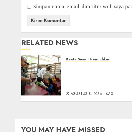
Simpan nama, email, dan situs web saya pa
RELATED NEWS
Berita Sumut
Pendidikan
Warga dan Sekolah Sambu
Gembira Rencana Gubern
Bobby Bangun SD Negeri
Lasara di Nias Utara
AGUSTUS 8, 2026
0
YOU MAY HAVE MISSED