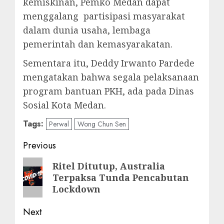
kemiskinan, Pemko Medan dapat
menggalang partisipasi masyarakat
dalam dunia usaha, lembaga
pemerintah dan kemasyarakatan.
Sementara itu, Deddy Irwanto Pardede
mengatakan bahwa segala pelaksanaan
program bantuan PKH, ada pada Dinas
Sosial Kota Medan.
Tags:
Perwal
Wong Chun Sen
Post
Previous
navigation
Previous
Ritel Ditutup, Australia
Terpaksa Tunda Pencabutan
post:
Lockdown
Next