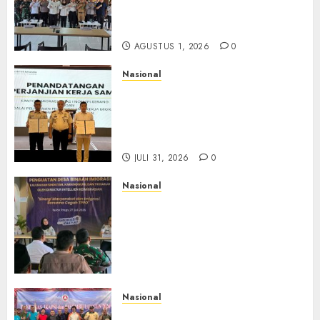
Pengawasan WNA di Tengah
Maraknya Scamming
AGUSTUS 1, 2026
0
Nasional
Sinergi Imigrasi Serang dan
BP3MI Banten Luncurkan
Kolaborasi MADANI, Perkuat
Desa Binaan Cegah TPPO
JULI 31, 2026
0
Nasional
Dari Lahan Jagung Seraya
Menanam Literasi
Keimigrasian, Imigrasi
Yogyakarta Bangun Benteng
Desa Cegah Dini TPPO
JULI 29, 2026
0
Nasional
Rakernas IV IKAPSI 2026