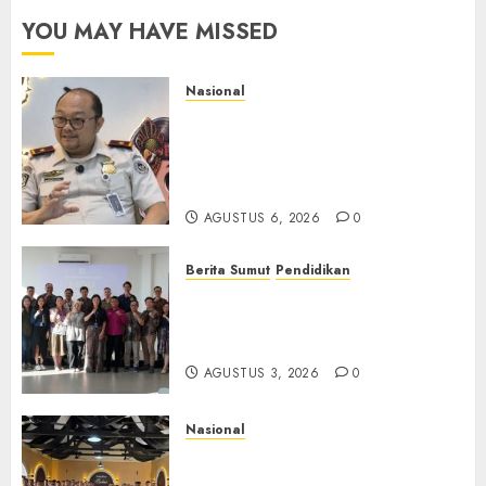
YOU MAY HAVE MISSED
Nasional
Imigrasi Semarang Perketat
Pengawasan Berlapis, Cegah
TPPO dan Tegas Tindak WNA
Bermasalah
AGUSTUS 6, 2026
0
Berita Sumut
Pendidikan
Universitas IBBI Perkuat
Kolaborasi dengan Dunia
Usaha dan Industri
AGUSTUS 3, 2026
0
Nasional
Selain Edukasi PIMPASA,
Imigrasi Yogyakarta Perketat