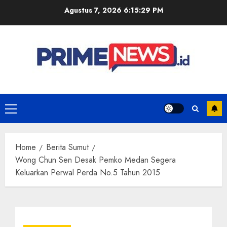
Skip
Agustus 7, 2026
6:15:29 PM
to
content
Primary
Menu
Home
Berita Sumut
Wong Chun Sen Desak Pemko Medan Segera
Keluarkan Perwal Perda No.5 Tahun 2015