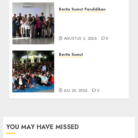
Berita Sumut
Pendidikan
Universitas IBBI Perkuat
Kolaborasi dengan Dunia
Usaha dan Industri
AGUSTUS 3, 2026
0
Berita Sumut
Bersama Bobby Nasution,
Ribuan Masyarakat Nias
Nikmati Serunya Final
Piala Dunia 2026
JULI 20, 2026
0
YOU MAY HAVE MISSED