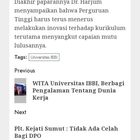
Diakhir paparannya Dr. Harjum
menyampaikan bahwa Perguruan
Tinggi harus terus menerus
melakukan inovasi terhadap kurikulum
terutama menyangkut capaian mutu
lulusannya.
Tags:
Universitas IBBI
Post
Previous
navigation
Previous
WITA Universitas IBBI, Berbagi
Pengalaman Tentang Dunia
post:
Kerja
Next
Next
Plt. Kejati Sumut : Tidak Ada Celah
post:
Bagi DPO