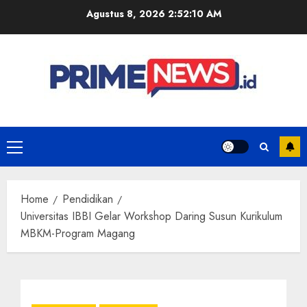
Skip
Agustus 8, 2026
2:52:11 AM
to
content
Primary
Menu
Home
Pendidikan
Universitas IBBI Gelar Workshop Daring Susun Kurikulum
MBKM-Program Magang