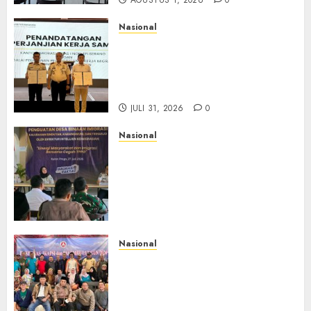
Nasional
Sinergi Imigrasi Serang dan
BP3MI Banten Luncurkan
Kolaborasi MADANI, Perkuat
Desa Binaan Cegah TPPO
JULI 31, 2026
0
Nasional
Dari Lahan Jagung Seraya
Menanam Literasi
Keimigrasian, Imigrasi
Yogyakarta Bangun Benteng
Desa Cegah Dini TPPO
JULI 29, 2026
0
Nasional
Rakernas IV IKAPSI 2026
Hasilkan 13 Rekomendasi
Strategis, Raja Parlindungan
Pane: IKAPSI Harus jadi