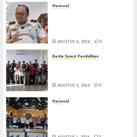
Nasional
Imigrasi Semarang Perketat
Pengawasan Berlapis, Cegah
TPPO dan Tegas Tindak WNA
Bermasalah
AGUSTUS 6, 2026
0
Berita Sumut
Pendidikan
Universitas IBBI Perkuat
Kolaborasi dengan Dunia
Usaha dan Industri
AGUSTUS 3, 2026
0
Nasional
Selain Edukasi PIMPASA,
Imigrasi Yogyakarta Perketat
Pengawasan WNA di Tengah
Maraknya Scamming
AGUSTUS 1, 2026
0