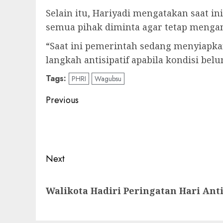
Selain itu, Hariyadi mengatakan saat i
semua pihak diminta agar tetap mengan
“Saat ini pemerintah sedang menyiapk
langkah antisipatif apabila kondisi bel
Tags:
PHRI
Wagubsu
Post
Previous
navigation
Previous
post:
Next
Next
Walikota Hadiri Peringatan Hari Ant
post: