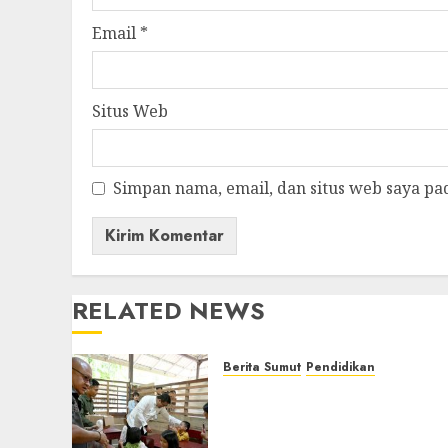
Email
*
Situs Web
Simpan nama, email, dan situs web saya pa
RELATED NEWS
Berita Sumut
Pendidikan
Warga dan Sekolah Sambu
Gembira Rencana Gubern
Bobby Bangun SD Negeri