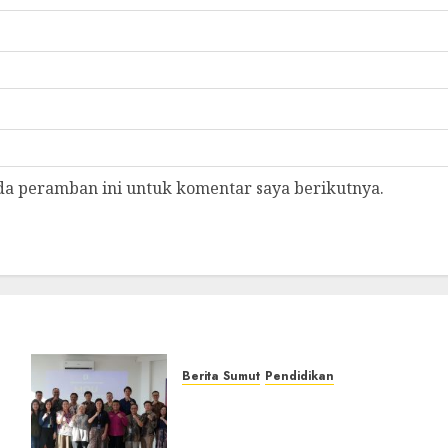
da peramban ini untuk komentar saya berikutnya.
Berita Sumut
Pendidikan
t
Universitas IBBI Perkuat
ur
Kolaborasi dengan Dunia
Usaha dan Industri