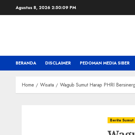
Skip
Agustus 8, 2026
2:50:10 PM
to
content
BERANDA
DISCLAIMER
PEDOMAN MEDIA SIBER
Home
Wisata
Wagub Sumut Harap PHRI Bersinergi
Berita Sumut
Wagu