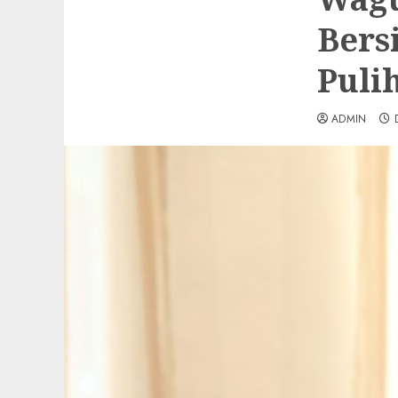
Bers
Puli
ADMIN