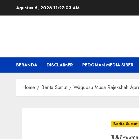
Skip
Agustus 6, 2026
11:27:04 AM
to
content
BERANDA
DISCLAIMER
PEDOMAN MEDIA SIBER
Home
Berita Sumut
Wagubsu Musa Rajekshah Apre
Berita Sumut
Wagu