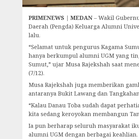
PRIMENEWS | MEDAN
– Wakil Gubernu
Daerah (Pengda) Keluarga Alumni Unive
lalu.
“Selamat untuk pengurus Kagama Sumut 
hanya berkumpul alumni UGM yang ting
Sumut,” ujar Musa Rajekshah saat men
(7/12).
Musa Rajekshah juga memberikan gambar
antaranya Bukit Lawang dan Tangkahan
“Kalau Danau Toba sudah dapat perhatian
kita sedang keroyokan membangun Tangka
Ia pun berharap seluruh masyarakat i
alumni UGM dengan berbagai keahlian.