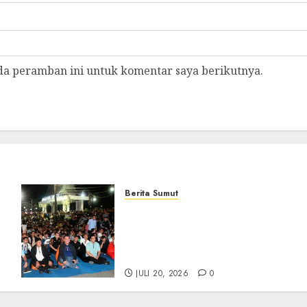
da peramban ini untuk komentar saya berikutnya.
Berita Sumut
Bersama Bobby Nasution,
Ribuan Masyarakat Nias
Nikmati Serunya Final
Piala Dunia 2026
JULI 20, 2026
0