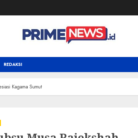
REDAKSI
siasi Kagama Sumut
bsu Musa Rajekshah