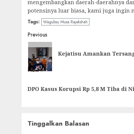
mengembangkan daerah-daerahnya dan i
potensinya luar biasa, kami juga ingin
Tags:
Wagubsu Musa Rajekshah
Post
Previous
navigation
Previous
Kejatisu Amankan Tersang
post:
Next
Next
DPO Kasus Korupsi Rp 5,8 M Tiba di N
post:
Tinggalkan Balasan