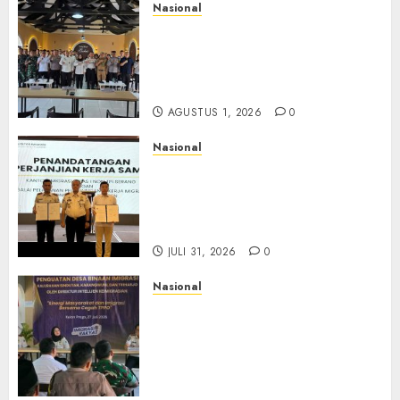
Nasional
Selain Edukasi PIMPASA,
Imigrasi Yogyakarta Perketat
Pengawasan WNA di Tengah
Maraknya Scamming
AGUSTUS 1, 2026
0
Nasional
Sinergi Imigrasi Serang dan
BP3MI Banten Luncurkan
Kolaborasi MADANI, Perkuat
Desa Binaan Cegah TPPO
JULI 31, 2026
0
Nasional
Dari Lahan Jagung Seraya
Menanam Literasi
Keimigrasian, Imigrasi
Yogyakarta Bangun Benteng
Desa Cegah Dini TPPO