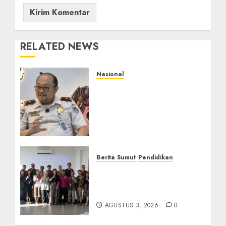
RELATED NEWS
Nasional
Imigrasi Semarang
Perketat Pengawasan
Berlapis, Cegah TPPO
dan Tegas Tindak WNA
Bermasalah
AGUSTUS 6, 2026
0
Berita Sumut
Pendidikan
Universitas IBBI Perkuat
Kolaborasi dengan Dunia
Usaha dan Industri
AGUSTUS 3, 2026
0