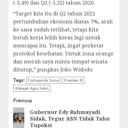
(-3,49) dan Q2 (-5,32) tahun 2020.
“Target kita itu di Q2 tahun 2021
pertumbuhan ekonomi diatas 7%, arah
ke sana sudah terlihat, tetapi kita
butuh kerja lebih keras lagi untuk
mencapai itu. Tetapi, ingat perketat
protokol kesehatan. Untuk zona orange
dan merah saya minta tempat wisata
ditutup,” pungkas Joko Widodo.
Tags:
Forkopimda Sumut
Presiden RI
Wakajati Agus Salim
Post
Previous
navigation
Previous
Gubernur Edy Rahmayadi
Sidak, Tegur ASN Tidak Tahu
post:
Tupoksi