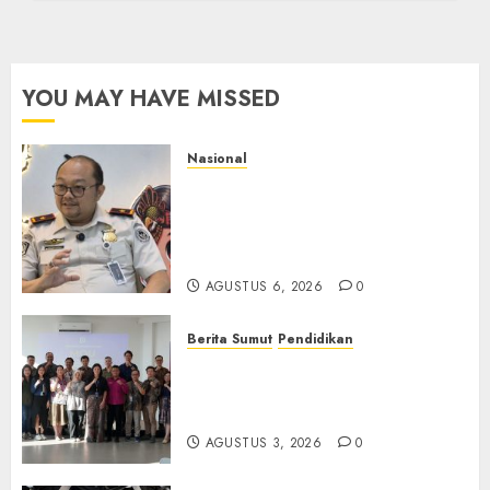
YOU MAY HAVE MISSED
Nasional
Imigrasi Semarang Perketat
Pengawasan Berlapis, Cegah
TPPO dan Tegas Tindak WNA
Bermasalah
AGUSTUS 6, 2026
0
Berita Sumut
Pendidikan
Universitas IBBI Perkuat
Kolaborasi dengan Dunia
Usaha dan Industri
AGUSTUS 3, 2026
0