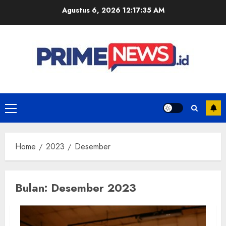
Skip
Agustus 6, 2026
12:17:36 AM
to
content
Primary
Menu
Home
2023
Desember
Bulan:
Desember 2023