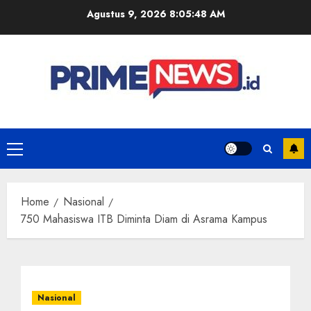
Skip
Agustus 9, 2026
8:05:48 AM
to
content
Primary
Menu
Home
Nasional
750 Mahasiswa ITB Diminta Diam di Asrama Kampus
Nasional