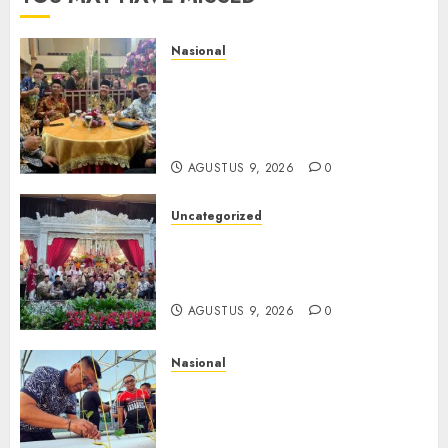
Nasional
Mata Air Sosial Hamsir
Siregar RCM: Mengalir dari
Ketulusan, Bermuara pada
Persaudaraan
AGUSTUS 9, 2026
0
Uncategorized
Magodang-Odang Accimun,
Dibesarkan dengan Cinta,
Dilepas dengan Doa
AGUSTUS 9, 2026
0
Nasional
Lapas Gorontalo Canangkan
Green House, Dorong
Kemandirian Warga Binaan