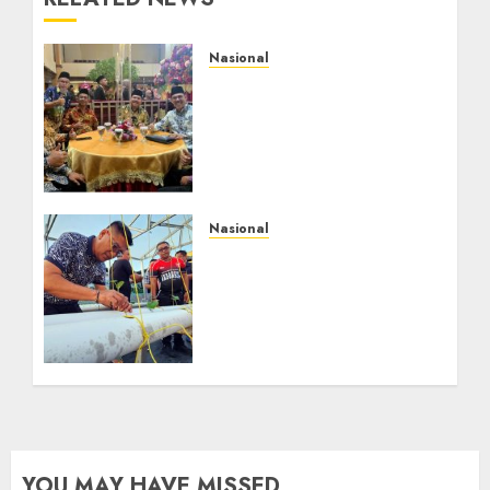
Nasional
Mata Air Sosial Hamsir
Siregar RCM: Mengalir
dari Ketulusan,
Bermuara pada
Persaudaraan
AGUSTUS 9, 2026
0
Nasional
Lapas Gorontalo
Canangkan Green House,
Dorong Kemandirian
Warga Binaan Melalui
Pertanian Modern
AGUSTUS 8, 2026
0
YOU MAY HAVE MISSED