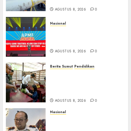
Melalui Pertanian Modern
AGUSTUS 8, 2026
0
Nasional
APMF 2026 Dorong Industri
Beralih dari Kampanye ke
Kolaborasi Jangka Panjang
AGUSTUS 8, 2026
0
Berita Sumut
Pendidikan
Warga dan Sekolah Sambut
Gembira Rencana Gubernur
Bobby Bangun SD Negeri
Lasara di Nias Utara
AGUSTUS 8, 2026
0
Nasional
Imigrasi Semarang Perketat
Pengawasan Berlapis, Cegah