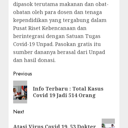
dipasok terutama makanan dan obat-
obatan oleh para dosen dan tenaga
kependidikan yang tergabung dalam
Pusat Riset Kebencanaan dan
berintegrasi dengan Satuan Tugas
Covid-19 Unpad. Pasokan gratis itu
sumber dananya berasal dari Unpad
dan hasil donasi.
Post
Previous
navigation
Previous
Info Terbaru : Total Kasus
post:
Covid 19 Jadi 514 Orang
Next
Next
Atasi Virus Covid 19, 53 Dokter