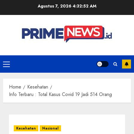
Skip
Agustus 7, 2026
4:32:52 AM
to
content
Primary
Menu
Home
Kesehatan
Info Terbaru : Total Kasus Covid 19 Jadi 514 Orang
Kesehatan
Nasional