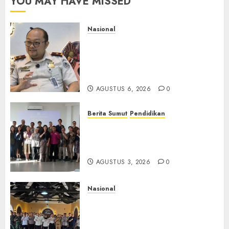
YOU MAY HAVE MISSED
Nasional
Imigrasi Semarang Perketat
Pengawasan Berlapis, Cegah
TPPO dan Tegas Tindak WNA
Bermasalah
AGUSTUS 6, 2026
0
Berita Sumut
Pendidikan
Universitas IBBI Perkuat
Kolaborasi dengan Dunia
Usaha dan Industri
AGUSTUS 3, 2026
0
Nasional
Selain Edukasi PIMPASA,
Imigrasi Yogyakarta Perketat
Pengawasan WNA di Tengah