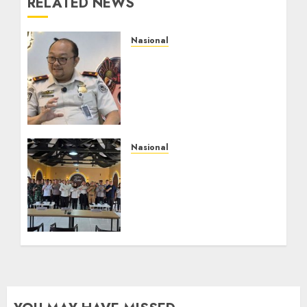
RELATED NEWS
Nasional
Imigrasi Semarang
Perketat Pengawasan
Berlapis, Cegah TPPO
dan Tegas Tindak WNA
Bermasalah
AGUSTUS 6, 2026
0
Nasional
Selain Edukasi PIMPASA,
Imigrasi Yogyakarta
Perketat Pengawasan
WNA di Tengah
Maraknya Scamming
AGUSTUS 1, 2026
0