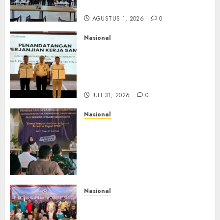
Maraknya Scamming
AGUSTUS 1, 2026
0
Nasional
Sinergi Imigrasi Serang dan
BP3MI Banten Luncurkan
Kolaborasi MADANI, Perkuat
Desa Binaan Cegah TPPO
JULI 31, 2026
0
Nasional
Dari Lahan Jagung Seraya
Menanam Literasi
Keimigrasian, Imigrasi
Yogyakarta Bangun Benteng
Desa Cegah Dini TPPO
JULI 29, 2026
0
Nasional
Rakernas IV IKAPSI 2026
Hasilkan 13 Rekomendasi