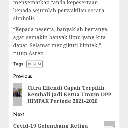
menyematkan tanda kepesertaan
kepada sejumlah perwakilan secara
simbolis.
“Kepada peserta, banyaklah bertanya,
agar semakin banyak ilmu yang kita
dapat. Selamat mengikuti bimtek,”
tutup Asren.
Tags:
BPSDM
Post
Previous
navigation
Previous
Citra Effendi Capah Terpilih
Kembali Jadi Ketua Umum DPP
post:
HIMPAK Periode 2021-2026
Next
Next
Covid-19 Gelombang Ketiga