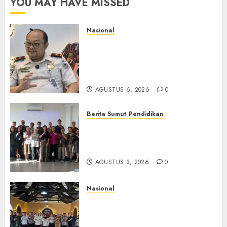
YOU MAY HAVE MISSED
Nasional
Imigrasi Semarang Perketat
Pengawasan Berlapis, Cegah
TPPO dan Tegas Tindak WNA
Bermasalah
AGUSTUS 6, 2026
0
Berita Sumut
Pendidikan
Universitas IBBI Perkuat
Kolaborasi dengan Dunia
Usaha dan Industri
AGUSTUS 3, 2026
0
Nasional
Selain Edukasi PIMPASA,
Imigrasi Yogyakarta Perketat
Pengawasan WNA di Tengah