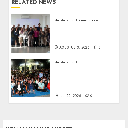
RELATED NEWS
Berita Sumut
Pendidikan
Universitas IBBI Perkuat
Kolaborasi dengan Dunia
Usaha dan Industri
AGUSTUS 3, 2026
0
Berita Sumut
Bersama Bobby Nasution,
Ribuan Masyarakat Nias
Nikmati Serunya Final
Piala Dunia 2026
JULI 20, 2026
0