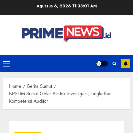
Skip
Agustus 6, 2026
11:33:02 AM
to
content
Primary
Menu
Home
Berita Sumut
BPSDM Sumut Gelar Bimtek Investigasi, Tingkatkan
Kompetensi Auditor