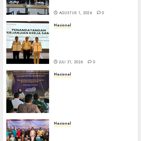
Maraknya Scamming
AGUSTUS 1, 2026
0
Nasional
Sinergi Imigrasi Serang dan
BP3MI Banten Luncurkan
Kolaborasi MADANI, Perkuat
Desa Binaan Cegah TPPO
JULI 31, 2026
0
Nasional
Dari Lahan Jagung Seraya
Menanam Literasi
Keimigrasian, Imigrasi
Yogyakarta Bangun Benteng
Desa Cegah Dini TPPO
JULI 29, 2026
0
Nasional
Rakernas IV IKAPSI 2026
Hasilkan 13 Rekomendasi