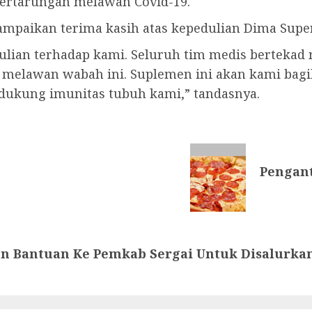
rtarungan melawan Covid-19.
paikan terima kasih atas kepedulian Dima Supern
edulian terhadap kami. Seluruh tim medis bertek
 melawan wabah ini. Suplemen ini akan kami bagi
dukung imunitas tubuh kami,” tandasnya.
Pengant
an Bantuan Ke Pemkab Sergai Untuk Disalurka