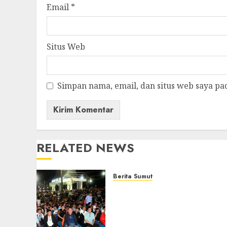
Email
*
Situs Web
Simpan nama, email, dan situs web saya pa
RELATED NEWS
Berita Sumut
Bersama Bobby Nasution,
Ribuan Masyarakat Nias
Nikmati Serunya Final
Piala Dunia 2026