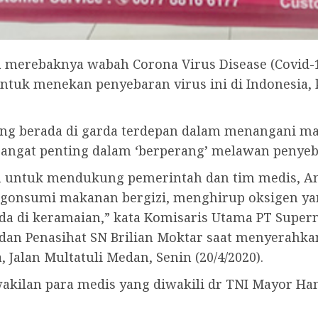
a merebaknya wabah Corona Virus Disease (Covid
ntuk menekan penyebaran virus ini di Indonesia,
ang berada di garda terdepan dalam menangani mas
sangat penting dalam ‘berperang’ melawan penyeba
kan untuk mendukung pemerintah dan tim medis, A
gonsumi makanan bergizi, menghirup oksigen yang 
a di keramaian,” kata Komisaris Utama PT Super
 dan Penasihat SN Brilian Moktar saat menyerahk
 Jalan Multatuli Medan, Senin (20/4/2020).
akilan para medis yang diwakili dr TNI Mayor Han