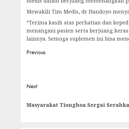
medis dalam berjuang memenangkan pe
Mewakili Tim Medis, dr Handoyo menyam
“Terima kasih atas perhatian dan kep
menangani pasien serta berjuang keras
lainnya. Semoga suplemen ini bisa men
Post
Previous
navigation
Previous
post:
Next
Next
Masyarakat Tionghoa Sergai Serahk
post: