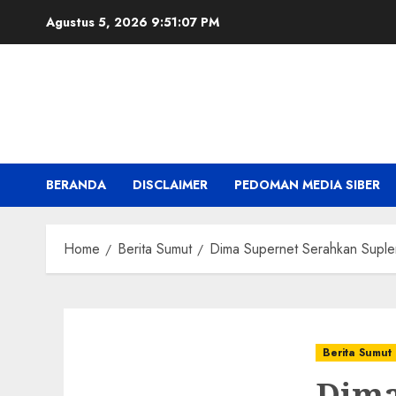
Skip
Agustus 5, 2026
9:51:09 PM
to
content
BERANDA
DISCLAIMER
PEDOMAN MEDIA SIBER
Home
Berita Sumut
Dima Supernet Serahkan Supl
Berita Sumut
Dima