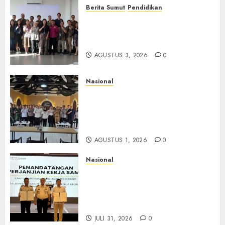
Berita Sumut
Pendidikan
Universitas IBBI Perkuat
Kolaborasi dengan Dunia
Usaha dan Industri
AGUSTUS 3, 2026
0
Nasional
Selain Edukasi PIMPASA,
Imigrasi Yogyakarta Perketat
Pengawasan WNA di Tengah
Maraknya Scamming
AGUSTUS 1, 2026
0
Nasional
Sinergi Imigrasi Serang dan
BP3MI Banten Luncurkan
Kolaborasi MADANI, Perkuat
Desa Binaan Cegah TPPO
JULI 31, 2026
0