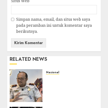
Situs Web
Simpan nama, email, dan situs web saya
pada peramban ini untuk komentar saya
berikutnya.
RELATED NEWS
Nasional
Imigrasi Semarang
Perketat Pengawasan
Berlapis, Cegah TPPO
dan Tegas Tindak WNA
Bermasalah
AGUSTUS 6, 2026
0