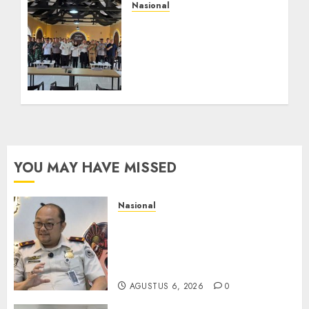
Nasional
Selain Edukasi PIMPASA,
Imigrasi Yogyakarta
Perketat Pengawasan
WNA di Tengah
Maraknya Scamming
AGUSTUS 1, 2026
0
YOU MAY HAVE MISSED
Nasional
Imigrasi Semarang Perketat
Pengawasan Berlapis, Cegah
TPPO dan Tegas Tindak WNA
Bermasalah
AGUSTUS 6, 2026
0