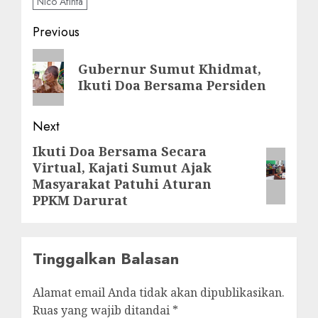
Nico Afinta
Post
Previous
navigation
Previous
Gubernur Sumut Khidmat,
post:
Ikuti Doa Bersama Persiden
Next
Ikuti Doa Bersama Secara
Next
Virtual, Kajati Sumut Ajak
post:
Masyarakat Patuhi Aturan
PPKM Darurat
Tinggalkan Balasan
Alamat email Anda tidak akan dipublikasikan.
Ruas yang wajib ditandai
*