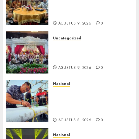
Siregar RCM: Mengalir dari
Ketulusan, Bermuara pada
Persaudaraan
AGUSTUS 9, 2026
0
Uncategorized
Magodang-Odang Accimun,
Dibesarkan dengan Cinta,
Dilepas dengan Doa
AGUSTUS 9, 2026
0
Nasional
Lapas Gorontalo Canangkan
Green House, Dorong
Kemandirian Warga Binaan
Melalui Pertanian Modern
AGUSTUS 8, 2026
0
Nasional