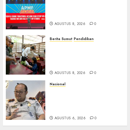
APMF 2026 Dorong Industri
Beralih dari Kampanye ke
Kolaborasi Jangka Panjang
AGUSTUS 8, 2026
0
Berita Sumut
Pendidikan
Warga dan Sekolah Sambut
Gembira Rencana Gubernur
Bobby Bangun SD Negeri
Lasara di Nias Utara
AGUSTUS 8, 2026
0
Nasional
Imigrasi Semarang Perketat
Pengawasan Berlapis, Cegah
TPPO dan Tegas Tindak WNA
Bermasalah
AGUSTUS 6, 2026
0