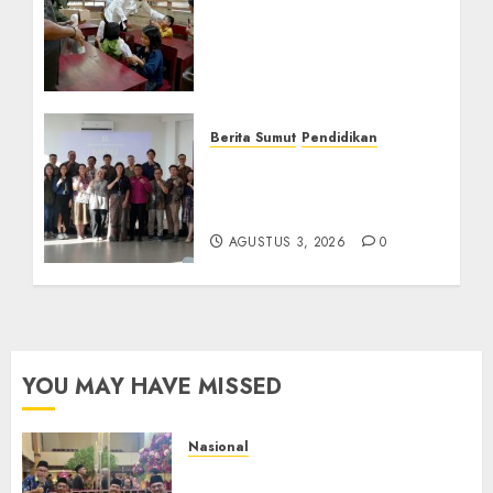
Sambut Gembira Rencana
Gubernur Bobby Bangun
SD Negeri Lasara di Nias
Utara
AGUSTUS 8, 2026
0
Berita Sumut
Pendidikan
Universitas IBBI Perkuat
Kolaborasi dengan Dunia
Usaha dan Industri
AGUSTUS 3, 2026
0
YOU MAY HAVE MISSED
Nasional
Mata Air Sosial Hamsir