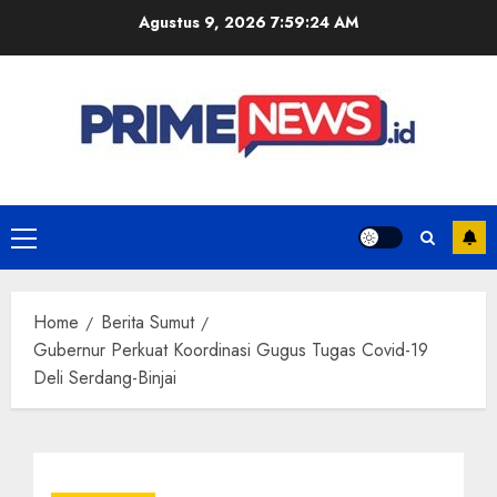
Skip
Agustus 9, 2026
7:59:24 AM
to
content
Primary
Menu
Home
Berita Sumut
Gubernur Perkuat Koordinasi Gugus Tugas Covid-19
Deli Serdang-Binjai