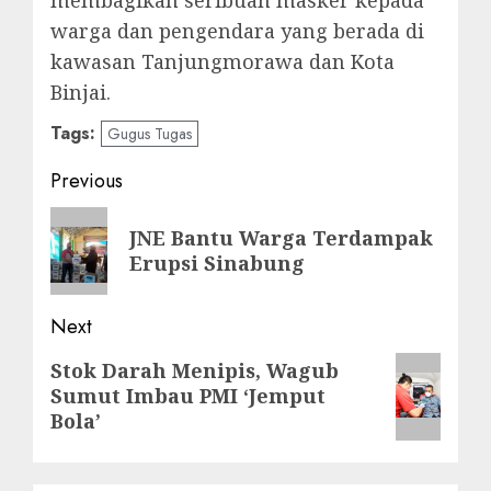
warga dan pengendara yang berada di
kawasan Tanjungmorawa dan Kota
Binjai.
Tags:
Gugus Tugas
Post
Previous
navigation
Previous
JNE Bantu Warga Terdampak
post:
Erupsi Sinabung
Next
Next
Stok Darah Menipis, Wagub
Sumut Imbau PMI ‘Jemput
post:
Bola’