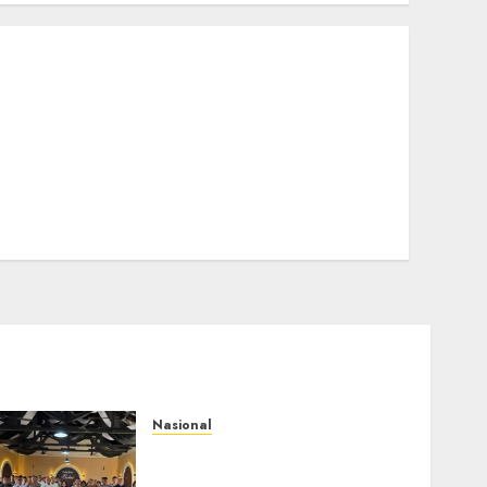
Nasional
Selain Edukasi PIMPASA,
Imigrasi Yogyakarta