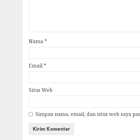
Nama
*
Email
*
Situs Web
Simpan nama, email, dan situs web saya pa