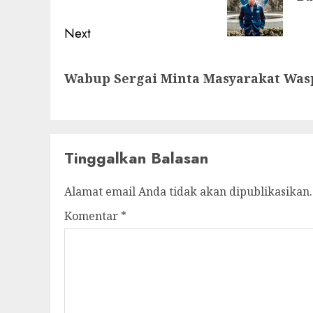
Next
Next
Wabup Sergai Minta Masyarakat Was
post:
Tinggalkan Balasan
Alamat email Anda tidak akan dipublikasikan.
Komentar
*