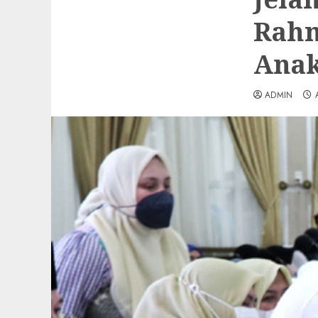
Rahm
Anak
ADMIN