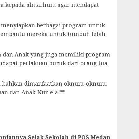
 doa kepada almarhum agar mendapat
h menyiapkan berbagai program untuk
 membantu mereka untuk tumbuh lebih
n dan Anak yang juga memiliki program
dapat perlakuan buruk dari orang tua
tau bahkan dimanfaatkan oknum-oknum.
an dan Anak Nurlela.**
Impiannya Sejak Sekolah di POS Medan