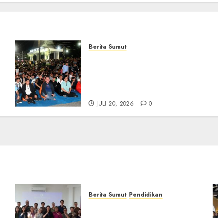
Berita Sumut
Bersama Bobby Nasution,
Ribuan Masyarakat Nias
Nikmati Serunya Final
Piala Dunia 2026
JULI 20, 2026
0
Berita Sumut
Pendidikan
Universitas IBBI Perkuat
Kolaborasi dengan Dunia