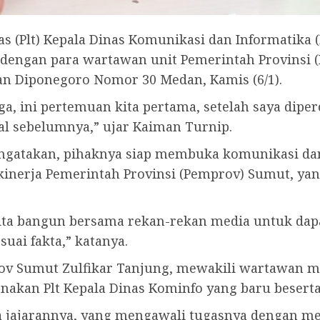
s (Plt) Kepala Dinas Komunikasi dan Informatika 
dengan para wartawan unit Pemerintah Provinsi (
an Diponegoro Nomor 30 Medan, Kamis (6/1).
ga, ini pertemuan kita pertama, setelah saya dip
nal sebelumnya,” ujar Kaiman Turnip.
ngatakan, pihaknya siap membuka komunikasi da
kinerja Pemerintah Provinsi (Pemprov) Sumut, yan
kita bangun bersama rekan-rekan media untuk dapa
uai fakta,” katanya.
v Sumut Zulfikar Tanjung, mewakili wartawan me
anakan Plt Kepala Dinas Kominfo yang baru besert
a jajarannya, yang mengawali tugasnya dengan m