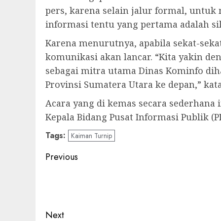
pers, karena selain jalur formal, untu
informasi tentu yang pertama adalah si
Karena menurutnya, apabila sekat-sekat
komunikasi akan lancar. “Kita yakin d
sebagai mitra utama Dinas Kominfo di
Provinsi Sumatera Utara ke depan,” kat
Acara yang di kemas secara sederhana 
Kepala Bidang Pusat Informasi Publik (P
Tags:
Kaiman Turnip
Post
Previous
navigation
Previous
post:
Next