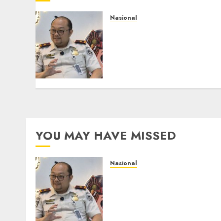
Nasional
Imigrasi Semarang
Perketat Pengawasan
Berlapis, Cegah TPPO dan
Tegas Tindak WNA
Bermasalah
AGUSTUS 6, 2026
0
YOU MAY HAVE MISSED
Nasional
Imigrasi Semarang
Perketat Pengawasan
Berlapis, Cegah TPPO dan
Tegas Tindak WNA
Bermasalah