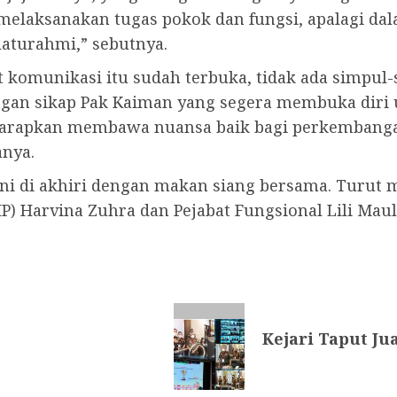
k melaksanakan tugas pokok dan fungsi, apalagi d
laturahmi,” sebutnya.
 komunikasi itu sudah terbuka, tidak ada simpul-
engan sikap Pak Kaiman yang segera membuka diri
harapkan membawa nuansa baik bagi perkembangan
anya.
ini di akhiri dengan makan siang bersama. Turu
IP) Harvina Zuhra dan Pejabat Fungsional Lili Maul
Kejari Taput Ju