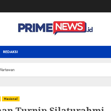
REDAKSI
 Wartawan
Nasional
an Turnip Silaturahmi