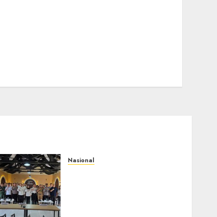
Nasional
Selain Edukasi PIMPASA,
Imigrasi Yogyakarta
Perketat Pengawasan WNA
di Tengah Maraknya
Scamming