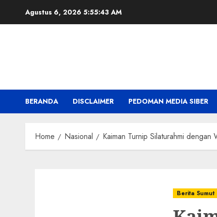
Skip
Agustus 6, 2026
5:55:45 AM
to
content
BERANDA
DISCLAIMER
PEDOMAN MEDIA SIBER
Home
Nasional
Kaiman Turnip Silaturahmi dengan
Berita Sumut
Kaim