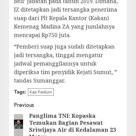
beli’ jabatan pada tahun 2019. Dimana,
IZ ditetapkan jadi tersangka penerima
suap dari Plt Kepala Kantor (Kakan)
Kemenag Madina ZA yang jumlahnya
mencapai Rp750 juta.
“Pemberi suap juga sudah ditetapkan
jadi tersangka, tinggal mengatur
jadwal pemanggilannya untuk
diperiksa tim penyidik Kejati Sumut, ”
tandas Sumanggar.
Tags:
Kasi Penkum
Post
Previous
navigation
Panglima TNI: Kopaska
Previous
Temukan Bagian Pesawat
post:
Sriwijaya Air di Kedalaman 23