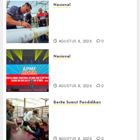
Nasional
Lapas Gorontalo Canangkan
Green House, Dorong
Kemandirian Warga Binaan
Melalui Pertanian Modern
AGUSTUS 8, 2026
0
Nasional
APMF 2026 Dorong Industri
Beralih dari Kampanye ke
Kolaborasi Jangka Panjang
AGUSTUS 8, 2026
0
Berita Sumut
Pendidikan
Warga dan Sekolah Sambut
Gembira Rencana Gubernur
Bobby Bangun SD Negeri
Lasara di Nias Utara
AGUSTUS 8, 2026
0