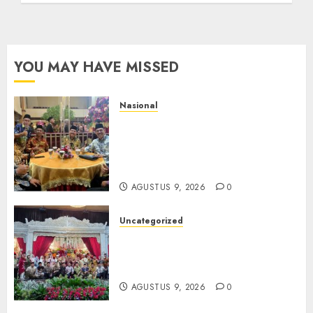
YOU MAY HAVE MISSED
Nasional
Mata Air Sosial Hamsir
Siregar RCM: Mengalir dari
Ketulusan, Bermuara pada
Persaudaraan
AGUSTUS 9, 2026
0
Uncategorized
Magodang-Odang Accimun,
Dibesarkan dengan Cinta,
Dilepas dengan Doa
AGUSTUS 9, 2026
0