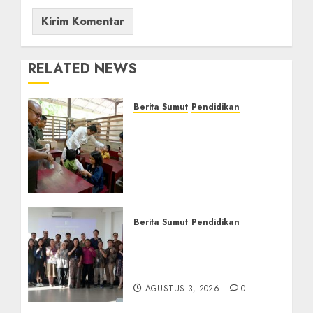
RELATED NEWS
Berita Sumut
Pendidikan
Warga dan Sekolah
Sambut Gembira Rencana
Gubernur Bobby Bangun
SD Negeri Lasara di Nias
Utara
AGUSTUS 8, 2026
0
Berita Sumut
Pendidikan
Universitas IBBI Perkuat
Kolaborasi dengan Dunia
Usaha dan Industri
AGUSTUS 3, 2026
0