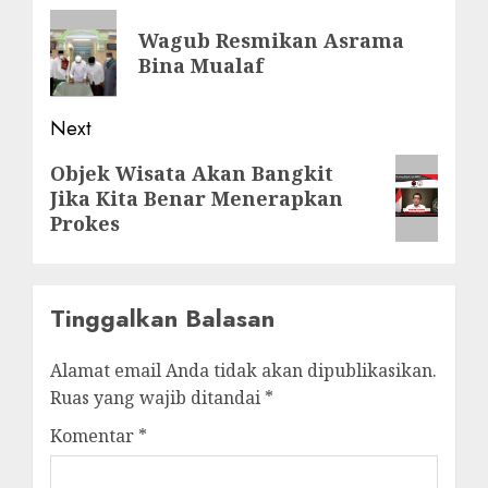
navigation
Previous
Wagub Resmikan Asrama
post:
Bina Mualaf
Next
Next
Objek Wisata Akan Bangkit
Jika Kita Benar Menerapkan
post:
Prokes
Tinggalkan Balasan
Alamat email Anda tidak akan dipublikasikan.
Ruas yang wajib ditandai
*
Komentar
*