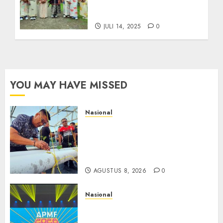
Gelar Program Imersi
Budaya Jepang
JULI 14, 2025
0
YOU MAY HAVE MISSED
Nasional
Lapas Gorontalo Canangkan
Green House, Dorong
Kemandirian Warga Binaan
Melalui Pertanian Modern
AGUSTUS 8, 2026
0
Nasional
APMF 2026 Dorong Industri
Beralih dari Kampanye ke