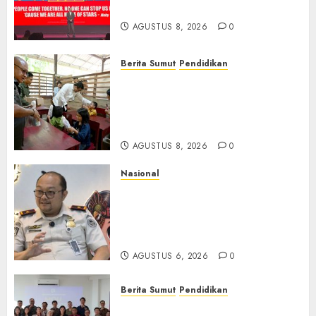
Kolaborasi Jangka Panjang
AGUSTUS 8, 2026
0
Berita Sumut
Pendidikan
Warga dan Sekolah Sambut
Gembira Rencana Gubernur
Bobby Bangun SD Negeri
Lasara di Nias Utara
AGUSTUS 8, 2026
0
Nasional
Imigrasi Semarang Perketat
Pengawasan Berlapis, Cegah
TPPO dan Tegas Tindak WNA
Bermasalah
AGUSTUS 6, 2026
0
Berita Sumut
Pendidikan
Universitas IBBI Perkuat