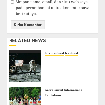
Simpan nama, email, dan situs web saya
pada peramban ini untuk komentar saya
berikutnya.
RELATED NEWS
Internasional
Nasional
Peristiwa 20 Juli: Neil
Armstrong Mendarat di
Bulan hingga Sultan
Hamengkubuwono VI
Meninggal
JULI 20, 2026
0
Berita Sumut
Internasional
Pendidikan
PrimeOne School Sukses