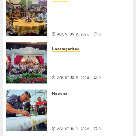
Mata Air Sosial Hamsir
Siregar RCM: Mengalir dari
Ketulusan, Bermuara pada
Persaudaraan
AGUSTUS 9, 2026
0
Uncategorized
Magodang-Odang Accimun,
Dibesarkan dengan Cinta,
Dilepas dengan Doa
AGUSTUS 9, 2026
0
Nasional
Lapas Gorontalo Canangkan
Green House, Dorong
Kemandirian Warga Binaan
Melalui Pertanian Modern
AGUSTUS 8, 2026
0