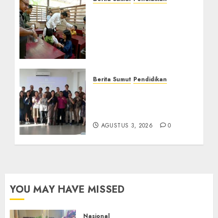
Warga dan Sekolah
Sambut Gembira Rencana
Gubernur Bobby Bangun
SD Negeri Lasara di Nias
Utara
AGUSTUS 8, 2026
0
Berita Sumut
Pendidikan
Universitas IBBI Perkuat
Kolaborasi dengan Dunia
Usaha dan Industri
AGUSTUS 3, 2026
0
YOU MAY HAVE MISSED
Nasional