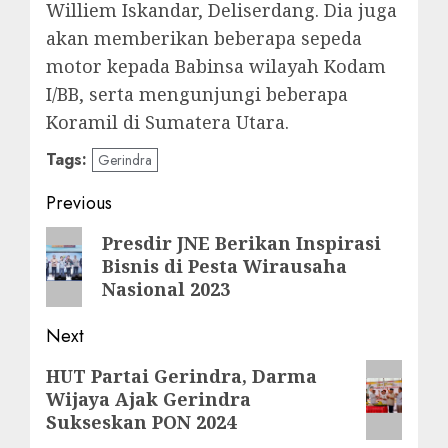
Williem Iskandar, Deliserdang. Dia juga
akan memberikan beberapa sepeda
motor kepada Babinsa wilayah Kodam
I/BB, serta mengunjungi beberapa
Koramil di Sumatera Utara.
Tags:
Gerindra
Post
Previous
navigation
Previous
Presdir JNE Berikan Inspirasi
Bisnis di Pesta Wirausaha
post:
Nasional 2023
Next
Next
HUT Partai Gerindra, Darma
Wijaya Ajak Gerindra
post:
Sukseskan PON 2024