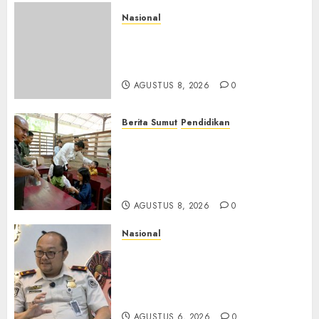
Nasional
APMF 2026 Dorong Industri
Beralih dari Kampanye ke
Kolaborasi Jangka Panjang
AGUSTUS 8, 2026
0
Berita Sumut
Pendidikan
Warga dan Sekolah Sambut
Gembira Rencana Gubernur
Bobby Bangun SD Negeri
Lasara di Nias Utara
AGUSTUS 8, 2026
0
Nasional
Imigrasi Semarang Perketat
Pengawasan Berlapis, Cegah
TPPO dan Tegas Tindak WNA
Bermasalah
AGUSTUS 6, 2026
0