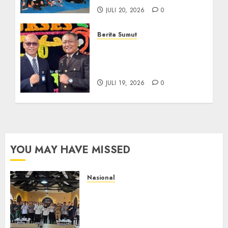
JULI 20, 2026
0
Berita Sumut
Sinergi Antara BRI
Panyabungan dan Polres
Madina Tetap Terjalin
JULI 19, 2026
0
YOU MAY HAVE MISSED
Nasional
Selain Edukasi PIMPASA,
Imigrasi Yogyakarta Perketat
Pengawasan WNA di Tengah
Maraknya Scamming