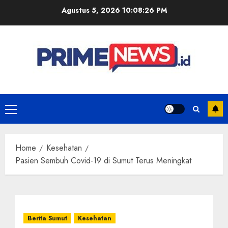
Skip
Agustus 5, 2026
10:08:26 PM
to
content
Primary
Menu
Home
Kesehatan
Pasien Sembuh Covid-19 di Sumut Terus Meningkat
Berita Sumut
Kesehatan