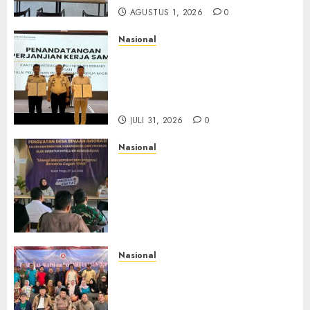
AGUSTUS 1, 2026
0
Nasional
Sinergi Imigrasi Serang dan
BP3MI Banten Luncurkan
Kolaborasi MADANI, Perkuat
Desa Binaan Cegah TPPO
JULI 31, 2026
0
Nasional
Dari Lahan Jagung Seraya
Menanam Literasi
Keimigrasian, Imigrasi
Yogyakarta Bangun Benteng
Desa Cegah Dini TPPO
JULI 29, 2026
0
Nasional
Rakernas IV IKAPSI 2026
Hasilkan 13 Rekomendasi
Strategis, Raja Parlindungan