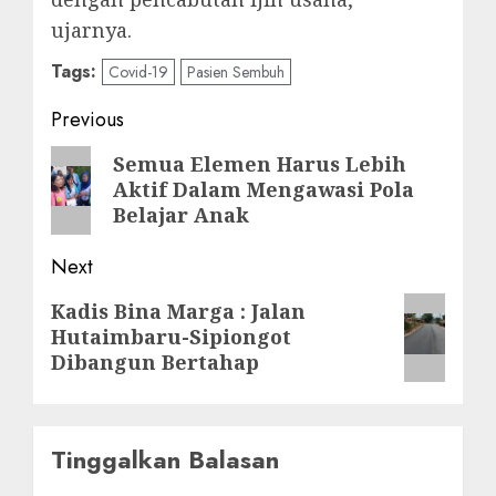
ujarnya.
Tags:
Covid-19
Pasien Sembuh
Post
Previous
navigation
Previous
Semua Elemen Harus Lebih
Aktif Dalam Mengawasi Pola
post:
Belajar Anak
Next
Next
Kadis Bina Marga : Jalan
Hutaimbaru-Sipiongot
post:
Dibangun Bertahap
Tinggalkan Balasan