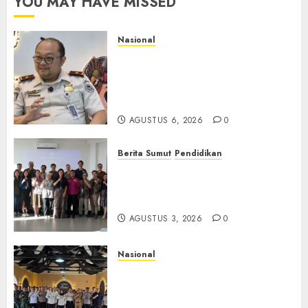
YOU MAY HAVE MISSED
Nasional
Imigrasi Semarang Perketat
Pengawasan Berlapis, Cegah
TPPO dan Tegas Tindak WNA
Bermasalah
AGUSTUS 6, 2026
0
Berita Sumut
Pendidikan
Universitas IBBI Perkuat
Kolaborasi dengan Dunia
Usaha dan Industri
AGUSTUS 3, 2026
0
Nasional
Selain Edukasi PIMPASA,
Imigrasi Yogyakarta Perketat
Pengawasan WNA di Tengah