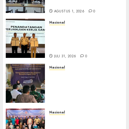
Maraknya Scamming
AGUSTUS 1, 2026
0
Nasional
Sinergi Imigrasi Serang dan
BP3MI Banten Luncurkan
Kolaborasi MADANI, Perkuat
Desa Binaan Cegah TPPO
JULI 31, 2026
0
Nasional
Dari Lahan Jagung Seraya
Menanam Literasi
Keimigrasian, Imigrasi
Yogyakarta Bangun Benteng
Desa Cegah Dini TPPO
JULI 29, 2026
0
Nasional
Rakernas IV IKAPSI 2026
Hasilkan 13 Rekomendasi