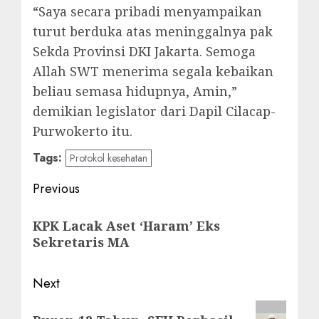
“Saya secara pribadi menyampaikan
turut berduka atas meninggalnya pak
Sekda Provinsi DKI Jakarta. Semoga
Allah SWT menerima segala kebaikan
beliau semasa hidupnya, Amin,”
demikian legislator dari Dapil Cilacap-
Purwokerto itu.
Tags:
Protokol kesehatan
Post
Previous
navigation
Previous
KPK Lacak Aset ‘Haram’ Eks
post:
Sekretaris MA
Next
Next