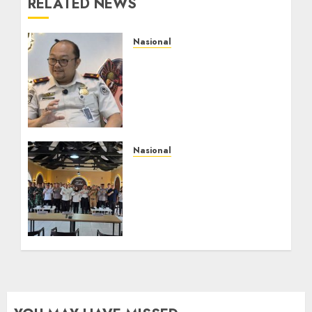
RELATED NEWS
Nasional
Imigrasi Semarang
Perketat Pengawasan
Berlapis, Cegah TPPO
dan Tegas Tindak WNA
Bermasalah
AGUSTUS 6, 2026
0
Nasional
Selain Edukasi PIMPASA,
Imigrasi Yogyakarta
Perketat Pengawasan
WNA di Tengah
Maraknya Scamming
AGUSTUS 1, 2026
0