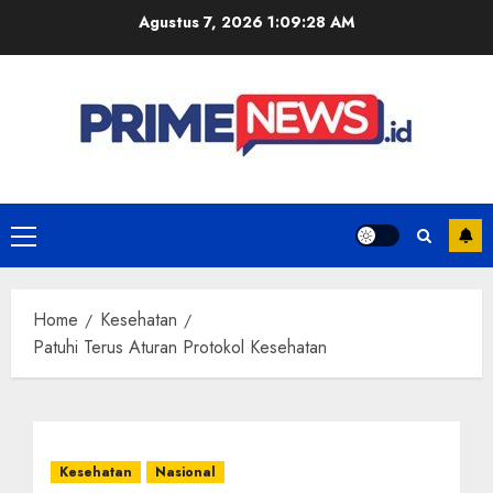
Skip
Agustus 7, 2026
1:09:28 AM
to
content
Primary
Menu
Home
Kesehatan
Patuhi Terus Aturan Protokol Kesehatan
Kesehatan
Nasional