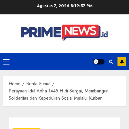
Skip
Agustus 7, 2026
8:19:57 PM
to
content
Primary
Menu
Home
Berita Sumut
Perayaan Idul Adha 1445 H di Sergai, Membangun
Solidaritas dan Kepedulian Sosial Melalui Kurban