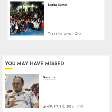
Berita Sumut
Bersama Bobby Nasution,
Ribuan Masyarakat Nias
Nikmati Serunya Final
Piala Dunia 2026
JULI 20, 2026
0
YOU MAY HAVE MISSED
Nasional
Imigrasi Semarang Perketat
Pengawasan Berlapis, Cegah
TPPO dan Tegas Tindak WNA
Bermasalah
AGUSTUS 6, 2026
0