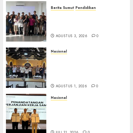
Berita Sumut
Pendidikan
Universitas IBBI Perkuat
Kolaborasi dengan Dunia
Usaha dan Industri
AGUSTUS 3, 2026
0
Nasional
Selain Edukasi PIMPASA,
Imigrasi Yogyakarta Perketat
Pengawasan WNA di Tengah
Maraknya Scamming
AGUSTUS 1, 2026
0
Nasional
Sinergi Imigrasi Serang dan
BP3MI Banten Luncurkan
Kolaborasi MADANI, Perkuat
Desa Binaan Cegah TPPO
JULI 31, 2026
0