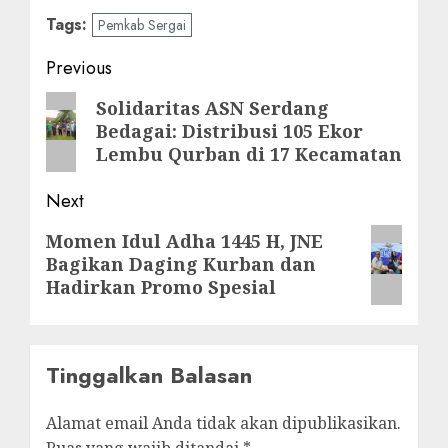
Tags:
Pemkab Sergai
Post
Previous
navigation
Previous
Solidaritas ASN Serdang
Bedagai: Distribusi 105 Ekor
post:
Lembu Qurban di 17 Kecamatan
Next
Next
Momen Idul Adha 1445 H, JNE
Bagikan Daging Kurban dan
post:
Hadirkan Promo Spesial
Tinggalkan Balasan
Alamat email Anda tidak akan dipublikasikan.
Ruas yang wajib ditandai
*