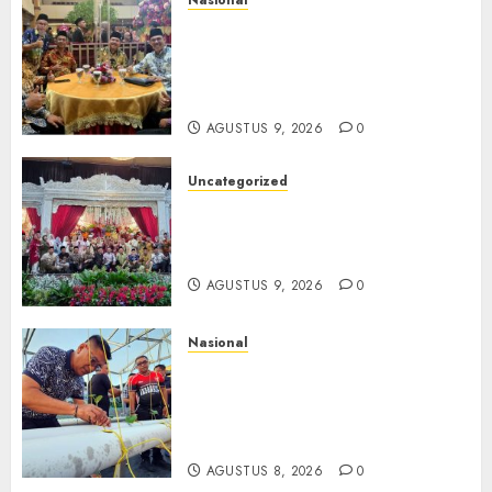
Mata Air Sosial Hamsir
Siregar RCM: Mengalir dari
Ketulusan, Bermuara pada
Persaudaraan
AGUSTUS 9, 2026
0
Uncategorized
Magodang-Odang Accimun,
Dibesarkan dengan Cinta,
Dilepas dengan Doa
AGUSTUS 9, 2026
0
Nasional
Lapas Gorontalo Canangkan
Green House, Dorong
Kemandirian Warga Binaan
Melalui Pertanian Modern
AGUSTUS 8, 2026
0