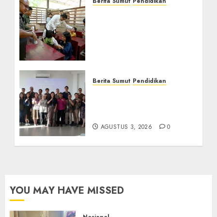
Berita Sumut
Pendidikan
Warga dan Sekolah
Sambut Gembira Rencana
Gubernur Bobby Bangun
SD Negeri Lasara di Nias
Utara
AGUSTUS 8, 2026
0
Berita Sumut
Pendidikan
Universitas IBBI Perkuat
Kolaborasi dengan Dunia
Usaha dan Industri
AGUSTUS 3, 2026
0
YOU MAY HAVE MISSED
Nasional