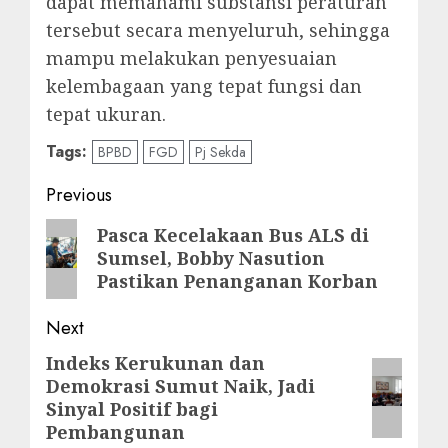
dapat memahami substansi peraturan
tersebut secara menyeluruh, sehingga
mampu melakukan penyesuaian
kelembagaan yang tepat fungsi dan
tepat ukuran.
Tags:
BPBD
FGD
Pj Sekda
Post
Previous
navigation
Previous
Pasca Kecelakaan Bus ALS di
Sumsel, Bobby Nasution
post:
Pastikan Penanganan Korban
Next
Indeks Kerukunan dan
Next
Demokrasi Sumut Naik, Jadi
post:
Sinyal Positif bagi
Pembangunan