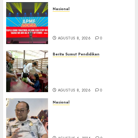
Nasional
APMF 2026 Dorong Industri
Beralih dari Kampanye ke
Kolaborasi Jangka Panjang
AGUSTUS 8, 2026
0
Berita Sumut
Pendidikan
Warga dan Sekolah Sambut
Gembira Rencana Gubernur
Bobby Bangun SD Negeri
Lasara di Nias Utara
AGUSTUS 8, 2026
0
Nasional
Imigrasi Semarang Perketat
Pengawasan Berlapis, Cegah
TPPO dan Tegas Tindak WNA
Bermasalah