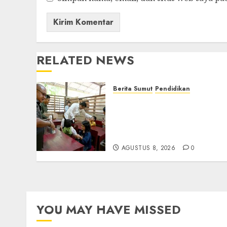
RELATED NEWS
Berita Sumut
Pendidikan
Warga dan Sekolah Sambu
Gembira Rencana Gubern
Bobby Bangun SD Negeri
Lasara di Nias Utara
AGUSTUS 8, 2026
0
YOU MAY HAVE MISSED