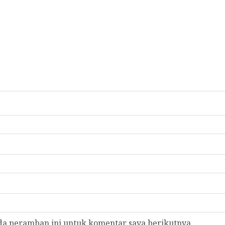
da peramban ini untuk komentar saya berikutnya.