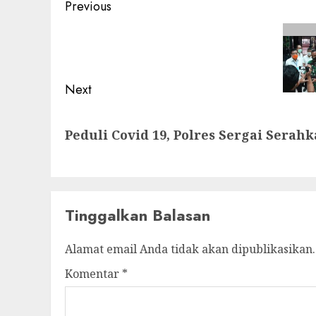
Post
Previous
navigation
Previous
post:
Next
Next
Peduli Covid 19, Polres Sergai Ser
post:
Tinggalkan Balasan
Alamat email Anda tidak akan dipublikasikan.
Komentar
*