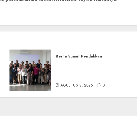
Berita Sumut
Pendidikan
t
Universitas IBBI Perkuat
ur
Kolaborasi dengan Dunia
Usaha dan Industri
AGUSTUS 3, 2026
0