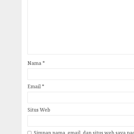
Nama
*
Email
*
Situs Web
Simpan nama, email, dan situs web saya pa