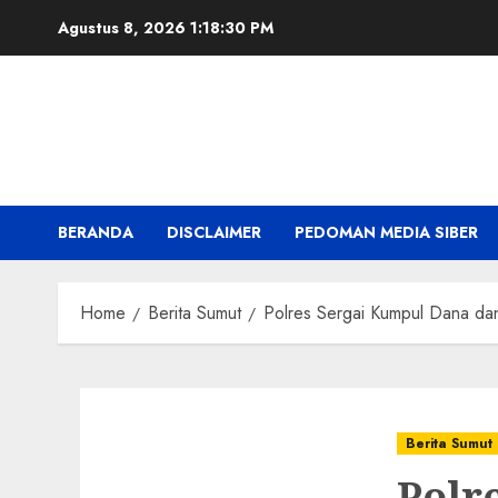
Skip
Agustus 8, 2026
1:18:32 PM
to
content
BERANDA
DISCLAIMER
PEDOMAN MEDIA SIBER
Home
Berita Sumut
Polres Sergai Kumpul Dana da
Berita Sumut
Polr