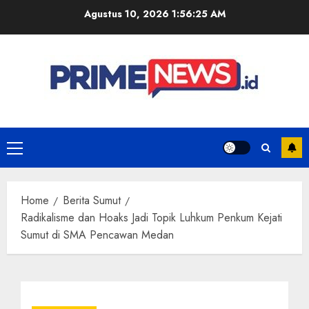
Skip
Agustus 10, 2026
1:56:26 AM
to
content
Primary
Menu
Home
Berita Sumut
Radikalisme dan Hoaks Jadi Topik Luhkum Penkum Kejati
Sumut di SMA Pencawan Medan