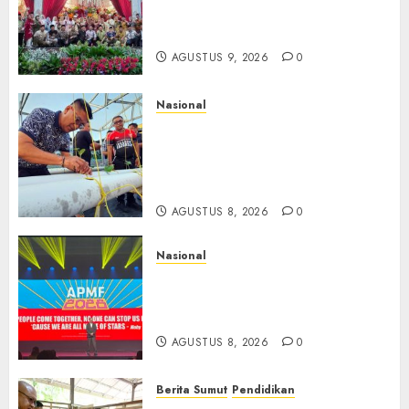
Dibesarkan dengan Cinta,
Dilepas dengan Doa
AGUSTUS 9, 2026
0
Nasional
Lapas Gorontalo Canangkan
Green House, Dorong
Kemandirian Warga Binaan
Melalui Pertanian Modern
AGUSTUS 8, 2026
0
Nasional
APMF 2026 Dorong Industri
Beralih dari Kampanye ke
Kolaborasi Jangka Panjang
AGUSTUS 8, 2026
0
Berita Sumut
Pendidikan