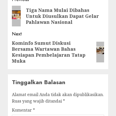
Post
navigation
Previous
Tiga Nama Mulai Dibahas
Untuk Diusulkan Dapat Gelar
post:
Pahlawan Nasional
Next
Kominfo Sumut Diskusi
Next
Bersama Wartawan Bahas
post:
Kesiapan Pembelajaran Tatap
Muka
Tinggalkan Balasan
Alamat email Anda tidak akan dipublikasikan.
Ruas yang wajib ditandai
*
Komentar
*