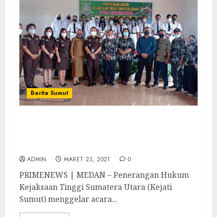
Berita Sumut
Radikalisme dan Hoaks Jadi Topik Luhkum
Penkum Kejati Sumut di SMA Pencawan
Medan
ADMIN
MARET 23, 2021
0
PRIMENEWS | MEDAN – Penerangan Hukum
Kejaksaan Tinggi Sumatera Utara (Kejati
Sumut) menggelar acara...