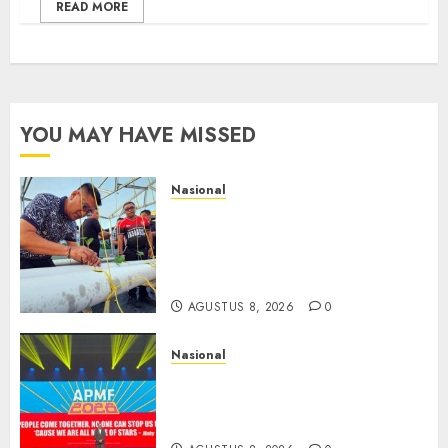
READ MORE
YOU MAY HAVE MISSED
Nasional
Lapas Gorontalo Canangkan
Green House, Dorong
Kemandirian Warga Binaan
Melalui Pertanian Modern
AGUSTUS 8, 2026
0
Nasional
APMF 2026 Dorong Industri
Beralih dari Kampanye ke
Kolaborasi Jangka Panjang