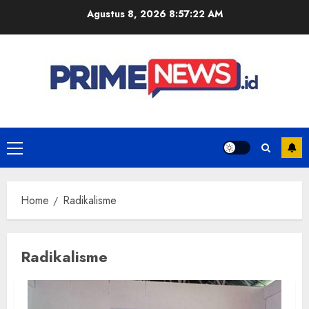
Skip
Agustus 8, 2026
8:57:22 AM
to
content
Primary
Menu
Home
Radikalisme
Radikalisme