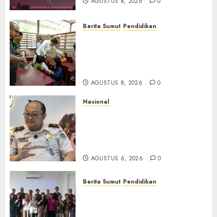
AGUSTUS 8, 2026
0
Berita Sumut
Pendidikan
Warga dan Sekolah Sambut
Gembira Rencana Gubernur
Bobby Bangun SD Negeri
Lasara di Nias Utara
AGUSTUS 8, 2026
0
Nasional
Imigrasi Semarang Perketat
Pengawasan Berlapis, Cegah
TPPO dan Tegas Tindak WNA
Bermasalah
AGUSTUS 6, 2026
0
Berita Sumut
Pendidikan
Universitas IBBI Perkuat
Kolaborasi dengan Dunia
Usaha dan Industri