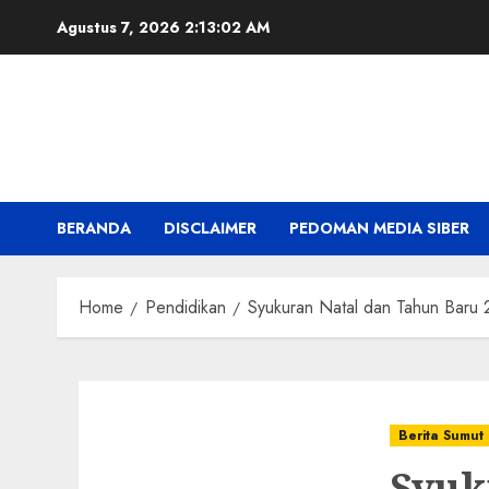
Skip
Agustus 7, 2026
2:13:04 AM
to
content
BERANDA
DISCLAIMER
PEDOMAN MEDIA SIBER
Home
Pendidikan
Syukuran Natal dan Tahun Baru 
Berita Sumut
Syuk