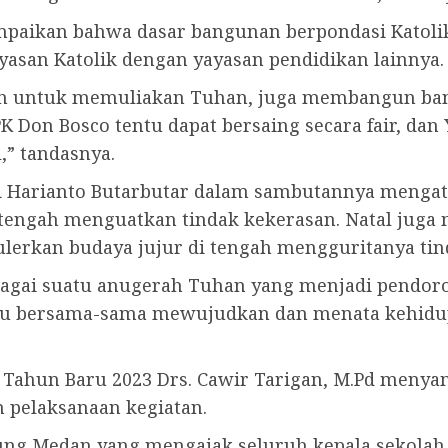
mpaikan bahwa dasar bangunan berpondasi Katolik
yasan Katolik dengan yayasan pendidikan lainnya.
in untuk memuliakan Tuhan, juga membangun bangsa
K Don Bosco tentu dapat bersaing secara fair, d
,” tandasnya.
i Harianto Butarbutar dalam sambutannya mengata
engah menguatkan tindak kekerasan. Natal juga 
erkan budaya jujur di tengah mengguritanya tind
bagai suatu anugerah Tuhan yang menjadi pendoro
pu bersama-sama mewujudkan dan menata kehidup
n Tahun Baru 2023 Drs. Cawir Tarigan, M.Pd meny
 pelaksanaan kegiatan.
Agung Medan yang mengajak seluruh kepala sekola