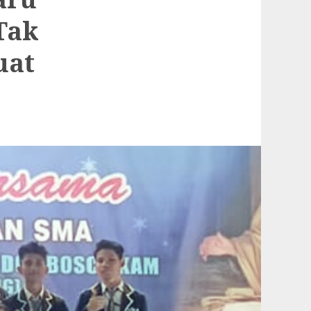
Tak
uat