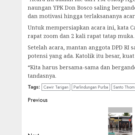
naungan YPK Don Bosco saling bergand
dan motivasi hingga terlaksananya acara
Untuk mempersiapkan acara ini, kata Ca
rapat zoom dan 2 kali rapat tatap muka.
Setelah acara, mantan anggota DPD RI
potensi yang ada. Katolik itu besar, k
“Kita harus bersama-sama dan bergande
tandasnya.
Tags:
Cawir Tarigan
Parlindungan Purba
Santo Thom
Post
Previous
navigation
Previous
post: