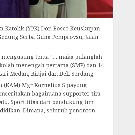
n Katolik (YPK) Don Bosco Keuskupan
Gedung Serba Guna Pemprovsu, Jalan
ng mengusung tema “… maka pulanglah
 sekolah menengah pertama (SMP) dan 14
ri Medan, Binjai dan Deli Serdang.
n (KAM) Mgr Kornelius Sipayung
nceritakan bagaimana supporter tim
alu. Sportifitas dari pendukung tim
endidikan. Dimana, seluruh penonton