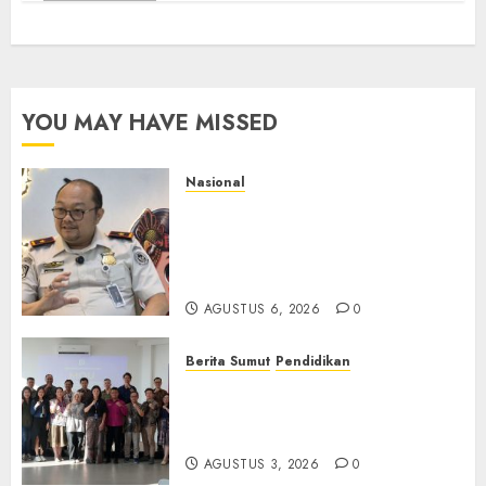
YOU MAY HAVE MISSED
Nasional
Imigrasi Semarang Perketat
Pengawasan Berlapis, Cegah
TPPO dan Tegas Tindak WNA
Bermasalah
AGUSTUS 6, 2026
0
Berita Sumut
Pendidikan
Universitas IBBI Perkuat
Kolaborasi dengan Dunia
Usaha dan Industri
AGUSTUS 3, 2026
0