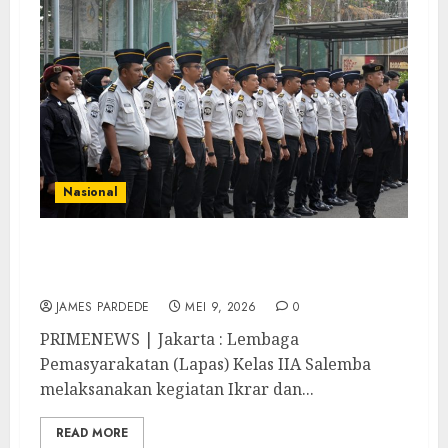
Nasional
Deklarasi Bersih HALINAR, Lapas Salemba
Gelar Ikrar, Tes Urin dan Sidak Hunian
JAMES PARDEDE
MEI 9, 2026
0
PRIMENEWS | Jakarta : Lembaga
Pemasyarakatan (Lapas) Kelas IIA Salemba
melaksanakan kegiatan Ikrar dan...
READ MORE