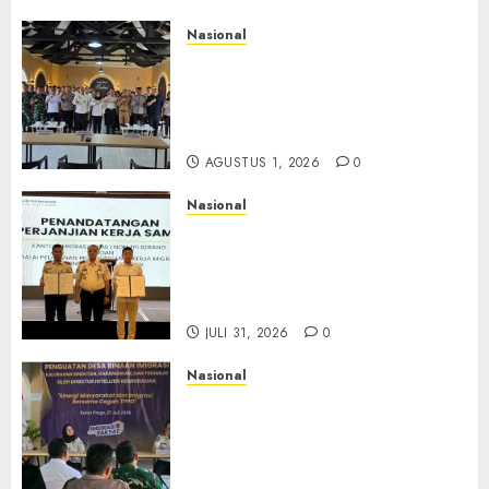
Nasional
Selain Edukasi PIMPASA,
Imigrasi Yogyakarta Perketat
Pengawasan WNA di Tengah
Maraknya Scamming
AGUSTUS 1, 2026
0
Nasional
Sinergi Imigrasi Serang dan
BP3MI Banten Luncurkan
Kolaborasi MADANI, Perkuat
Desa Binaan Cegah TPPO
JULI 31, 2026
0
Nasional
Dari Lahan Jagung Seraya
Menanam Literasi
Keimigrasian, Imigrasi
Yogyakarta Bangun Benteng