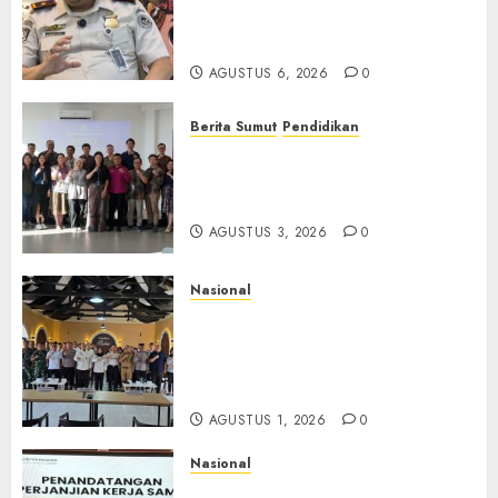
TPPO dan Tegas Tindak WNA
Bermasalah
AGUSTUS 6, 2026
0
Berita Sumut
Pendidikan
Universitas IBBI Perkuat
Kolaborasi dengan Dunia
Usaha dan Industri
AGUSTUS 3, 2026
0
Nasional
Selain Edukasi PIMPASA,
Imigrasi Yogyakarta Perketat
Pengawasan WNA di Tengah
Maraknya Scamming
AGUSTUS 1, 2026
0
Nasional
Sinergi Imigrasi Serang dan