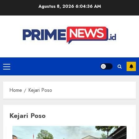
Skip
Agustus 8, 2026
6:04:37 AM
to
content
Primary
Menu
Home
Kejari Poso
Kejari Poso