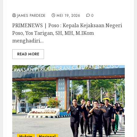
Pengelolaan Dana BOSP 2026 Kepada
Ratusan Kepala Sekolah
JAMES PARDEDE
MEI 19, 2026
0
PRIMENEWS | Poso : Kepala Kejaksaan Negeri
Poso, Yos Tarigan, SH, MH, M.IKom
menghadiri...
READ MORE
Hukrim
Nasional