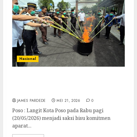
Nasional
Musnahkan Puluhan Gram Sabu, Kejari
Poso Juga Setorkan PNBP Puluhan Juta
Rupiah ke Kas Negara
JAMES PARDEDE
MEI 21, 2026
0
Poso : Langit Kota Poso pada Rabu pagi
(20/05/2026) menjadi saksi bisu komitmen
aparat...