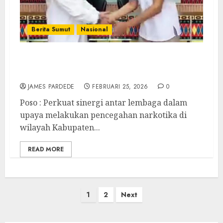
Berita Sumut
Nasional
Perkuat Sinergi Antar Lembaga, Kajari
Poso Kunker ke BNNK Poso
JAMES PARDEDE
FEBRUARI 25, 2026
0
Poso : Perkuat sinergi antar lembaga dalam
upaya melakukan pencegahan narkotika di
wilayah Kabupaten...
READ MORE
Paginasi
1
2
Next
pos