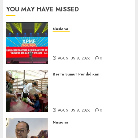
YOU MAY HAVE MISSED
Nasional
APMF 2026 Dorong Industri
Beralih dari Kampanye ke
Kolaborasi Jangka Panjang
AGUSTUS 8, 2026
0
Berita Sumut
Pendidikan
Warga dan Sekolah Sambut
Gembira Rencana Gubernur
Bobby Bangun SD Negeri
Lasara di Nias Utara
AGUSTUS 8, 2026
0
Nasional
Imigrasi Semarang Perketat
Pengawasan Berlapis, Cegah