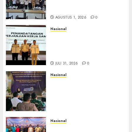
Pengawasan WNA di Tengah
Maraknya Scamming
AGUSTUS 1, 2026
0
Nasional
Sinergi Imigrasi Serang dan
BP3MI Banten Luncurkan
Kolaborasi MADANI, Perkuat
Desa Binaan Cegah TPPO
JULI 31, 2026
0
Nasional
Dari Lahan Jagung Seraya
Menanam Literasi
Keimigrasian, Imigrasi
Yogyakarta Bangun Benteng
Desa Cegah Dini TPPO
JULI 29, 2026
0
Nasional
Rakernas IV IKAPSI 2026