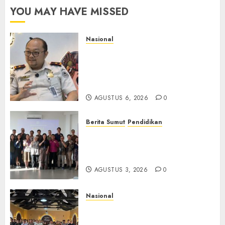
YOU MAY HAVE MISSED
Nasional
Imigrasi Semarang Perketat
Pengawasan Berlapis, Cegah
TPPO dan Tegas Tindak WNA
Bermasalah
AGUSTUS 6, 2026
0
Berita Sumut
Pendidikan
Universitas IBBI Perkuat
Kolaborasi dengan Dunia
Usaha dan Industri
AGUSTUS 3, 2026
0
Nasional
Selain Edukasi PIMPASA,
Imigrasi Yogyakarta Perketat