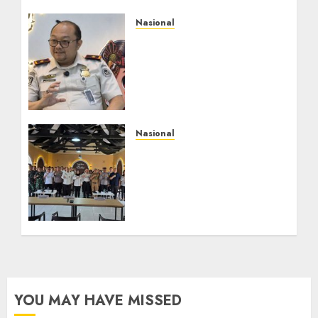
Nasional
Imigrasi Semarang
Perketat Pengawasan
Berlapis, Cegah TPPO
dan Tegas Tindak WNA
Bermasalah
AGUSTUS 6, 2026
0
Nasional
Selain Edukasi PIMPASA,
Imigrasi Yogyakarta
Perketat Pengawasan
WNA di Tengah
Maraknya Scamming
AGUSTUS 1, 2026
0
YOU MAY HAVE MISSED