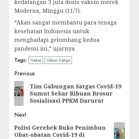
kedatangan 3 juta dosis vaksin merek
Moderna, Minggu (11/7).
“Akan sangat membantu para tenaga
kesehatan Indonesia untuk
menghadapi gelombang kedua
pandemi ini,” ujarnya.
Tags:
Nakes
Vaksin Ketiga
Post
Previous
navigation
Previous
Tim Gabungan Satgas Covid-19
Sumut Sebar Ribuan Brosur
post:
Sosialisasi PPKM Darurat
Next
Next
Polisi Gerebek Ruko Penimbun
Obat-obatan Covid-19 di
post: