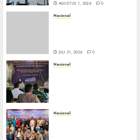
AGUSTUS 1, 2026
0
Nasional
Sinergi Imigrasi Serang dan
BP3MI Banten Luncurkan
Kolaborasi MADANI, Perkuat
Desa Binaan Cegah TPPO
JULI 31, 2026
0
Nasional
Dari Lahan Jagung Seraya
Menanam Literasi
Keimigrasian, Imigrasi
Yogyakarta Bangun Benteng
Desa Cegah Dini TPPO
JULI 29, 2026
0
Nasional
Rakernas IV IKAPSI 2026
Hasilkan 13 Rekomendasi
Strategis, Raja Parlindungan