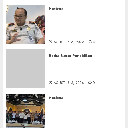
Nasional
Imigrasi Semarang Perketat
Pengawasan Berlapis, Cegah
TPPO dan Tegas Tindak WNA
Bermasalah
AGUSTUS 6, 2026
0
Berita Sumut
Pendidikan
Universitas IBBI Perkuat
Kolaborasi dengan Dunia
Usaha dan Industri
AGUSTUS 3, 2026
0
Nasional
Selain Edukasi PIMPASA,
Imigrasi Yogyakarta Perketat
Pengawasan WNA di Tengah
Maraknya Scamming