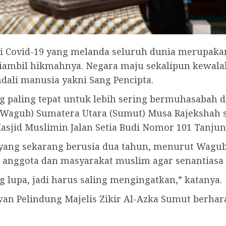
 Covid-19 yang melanda seluruh dunia merupakan 
diambil hikmahnya. Negara maju sekalipun kewala
ndali manusia yakni Sang Pencipta.
g paling tepat untuk lebih sering bermuhasabah d
(Wagub) Sumatera Utara (Sumut) Musa Rajekshah s
Masjid Muslimin Jalan Setia Budi Nomor 101 Tanjun
yang sekarang berusia dua tahun, menurut Wagub, 
h anggota dan masyarakat muslim agar senantiasa 
g lupa, jadi harus saling mengingatkan,” katanya.
 Pelindung Majelis Zikir Al-Azka Sumut berhara