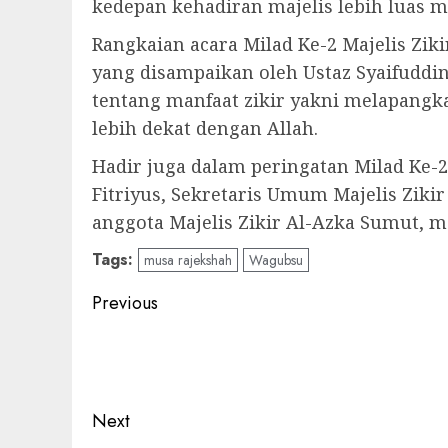
kedepan kehadiran majelis lebih luas 
Rangkaian acara Milad Ke-2 Majelis Ziki
yang disampaikan oleh Ustaz Syaifuddin
tentang manfaat zikir yakni melapangk
lebih dekat dengan Allah.
Hadir juga dalam peringatan Milad Ke-
Fitriyus, Sekretaris Umum Majelis Zik
anggota Majelis Zikir Al-Azka Sumut, m
Tags:
musa rajekshah
Wagubsu
Post
Previous
navigation
Previous
post:
Next