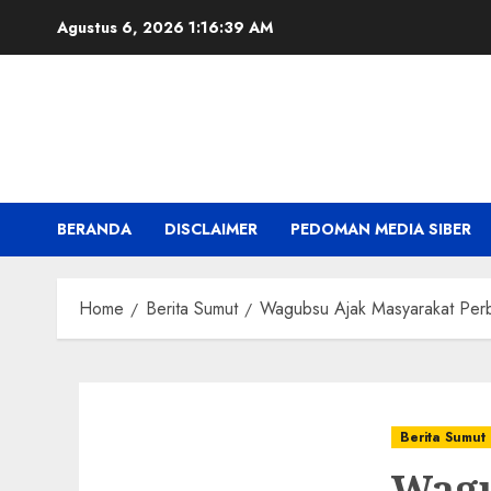
Skip
Agustus 6, 2026
1:16:40 AM
to
content
BERANDA
DISCLAIMER
PEDOMAN MEDIA SIBER
Home
Berita Sumut
Wagubsu Ajak Masyarakat Per
Berita Sumut
Wagu