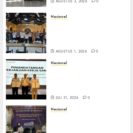
AGUSTUS 3, 2026
0
Nasional
Selain Edukasi PIMPASA,
Imigrasi Yogyakarta Perketat
Pengawasan WNA di Tengah
Maraknya Scamming
AGUSTUS 1, 2026
0
Nasional
Sinergi Imigrasi Serang dan
BP3MI Banten Luncurkan
Kolaborasi MADANI, Perkuat
Desa Binaan Cegah TPPO
JULI 31, 2026
0
Nasional
Dari Lahan Jagung Seraya
Menanam Literasi
Keimigrasian, Imigrasi