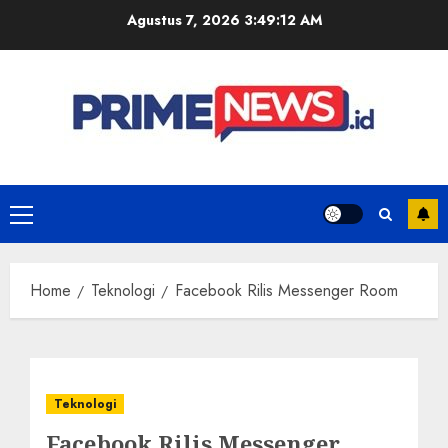
Skip
Agustus 7, 2026
3:49:12 AM
to
content
Primary
Menu
Home
Teknologi
Facebook Rilis Messenger Room
Teknologi
Facebook Rilis Messenger