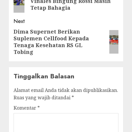
Vinales Bingung Rossi Masih
post:
Tetap Bahagia
Next
Dima Supernet Berikan
Next
Suplemen Cellfood Kepada
post:
Tenaga Kesehatan RS GL
Tobing
Tinggalkan Balasan
Alamat email Anda tidak akan dipublikasikan.
Ruas yang wajib ditandai
*
Komentar
*