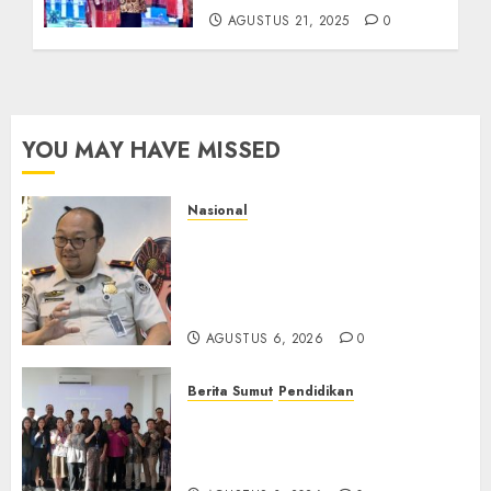
AGUSTUS 21, 2025
0
YOU MAY HAVE MISSED
Nasional
Imigrasi Semarang Perketat
Pengawasan Berlapis, Cegah
TPPO dan Tegas Tindak WNA
Bermasalah
AGUSTUS 6, 2026
0
Berita Sumut
Pendidikan
Universitas IBBI Perkuat
Kolaborasi dengan Dunia
Usaha dan Industri