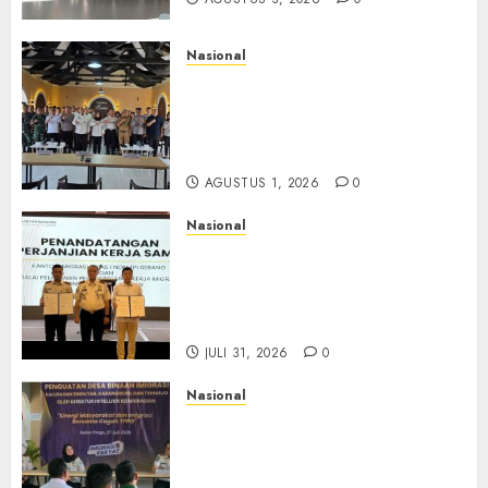
Nasional
Selain Edukasi PIMPASA,
Imigrasi Yogyakarta Perketat
Pengawasan WNA di Tengah
Maraknya Scamming
AGUSTUS 1, 2026
0
Nasional
Sinergi Imigrasi Serang dan
BP3MI Banten Luncurkan
Kolaborasi MADANI, Perkuat
Desa Binaan Cegah TPPO
JULI 31, 2026
0
Nasional
Dari Lahan Jagung Seraya
Menanam Literasi
Keimigrasian, Imigrasi