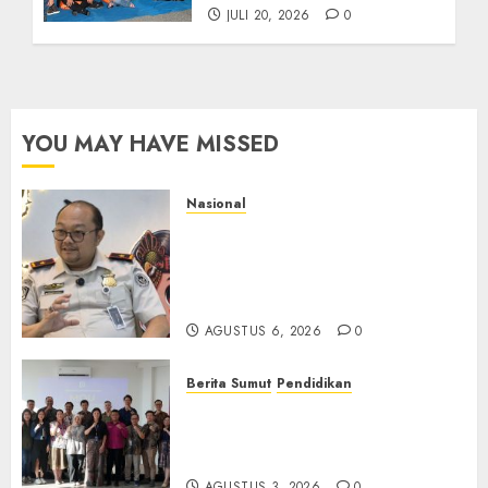
JULI 20, 2026
0
YOU MAY HAVE MISSED
Nasional
Imigrasi Semarang Perketat
Pengawasan Berlapis, Cegah
TPPO dan Tegas Tindak WNA
Bermasalah
AGUSTUS 6, 2026
0
Berita Sumut
Pendidikan
Universitas IBBI Perkuat
Kolaborasi dengan Dunia
Usaha dan Industri
AGUSTUS 3, 2026
0