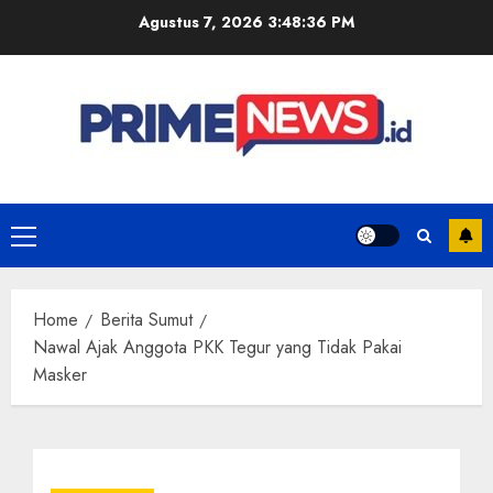
Skip
Agustus 7, 2026
3:48:37 PM
to
content
Primary
Menu
Home
Berita Sumut
Nawal Ajak Anggota PKK Tegur yang Tidak Pakai
Masker