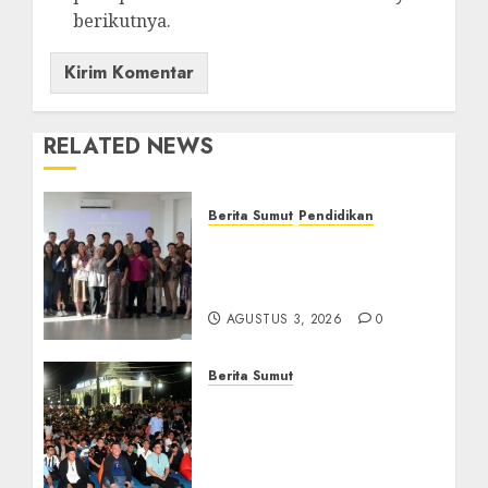
berikutnya.
RELATED NEWS
Berita Sumut
Pendidikan
Universitas IBBI Perkuat
Kolaborasi dengan Dunia
Usaha dan Industri
AGUSTUS 3, 2026
0
Berita Sumut
Bersama Bobby Nasution,
Ribuan Masyarakat Nias
Nikmati Serunya Final
Piala Dunia 2026