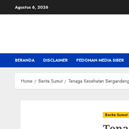
Skip
Agustus 6, 2026
to
content
BERANDA
DISCLAIMER
PEDOMAN MEDIA SIBER
Home
Berita Sumut
Tenaga Kesehatan Bergandeng
Berita Sumut
Tena