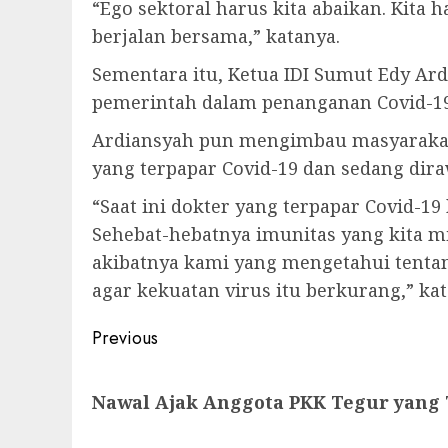
“Ego sektoral harus kita abaikan. Kita
berjalan bersama,” katanya.
Sementara itu, Ketua IDI Sumut Edy A
pemerintah dalam penanganan Covid-19 d
Ardiansyah pun mengimbau masyarakat h
yang terpapar Covid-19 dan sedang dira
“Saat ini dokter yang terpapar Covid-1
Sehebat-hebatnya imunitas yang kita mil
akibatnya kami yang mengetahui tentan
agar kekuatan virus itu berkurang,” ka
Post
Previous
navigation
Previous
Nawal Ajak Anggota PKK Tegur yang 
post: