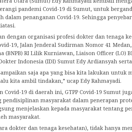
tera Utara (Sumut) Edy Rahmayadi kembali menga
erangi pandemi Covid-19 di Sumut, untuk berga
ah dalam penanganan Covid-19. Sehingga penyeba
atasi.
n dengan organisasi profesi dokter dan tenaga k
vid-19, Jalan Jenderal Sudirman Nomor 41 Medan, 
(BNPB) RI Lilik Kurniawan, Liaison Officer (LO) 
 Dokter Indonesia (IDI) Sumut Edy Ardiansyah serta
Sampaikan saja apa yang bisa kita lakukan untuk 
lalu kita ambil tindakan,” ucap Edy Rahmayadi.
n Covid-19 di daerah ini, GTPP Covid-19 Sumut ju
 pendisiplinan masyarakat dalam penerapan protok
angsung menjelaskan kepada masyarakat tentang p
leh masyarakat.
ara dokter dan tenaga kesehatan), tidak hanya men