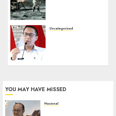
Armstrong Mendarat di
Bulan hingga Sultan
Hamengkubuwono VI
Meninggal
JULI 20, 2026
0
Uncategorized
Sesditjen Imigrasi Sandi
Andaryadi, PIMPASA Jadi
Benteng Desa Cegah
TPPO dan Migrasi Ilegal,
Perkuat Perlindungan
Migran Menuju Indonesia
Emas 2045
JUNI 21, 2026
0
YOU MAY HAVE MISSED
Nasional
Imigrasi Semarang Perketat
Pengawasan Berlapis, Cegah