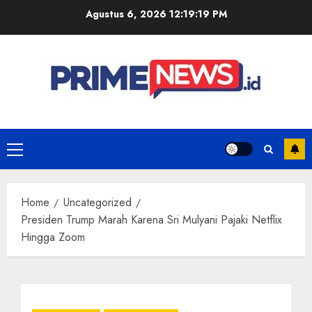
Skip
Agustus 6, 2026
12:19:19 PM
to
content
Primary
Menu
Home
Uncategorized
Presiden Trump Marah Karena Sri Mulyani Pajaki Netflix
Hingga Zoom