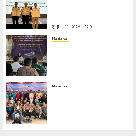
BP3MI Banten Luncurkan
Kolaborasi MADANI, Perkuat
Desa Binaan Cegah TPPO
JULI 31, 2026
0
Nasional
Dari Lahan Jagung Seraya
Menanam Literasi
Keimigrasian, Imigrasi
Yogyakarta Bangun Benteng
Desa Cegah Dini TPPO
JULI 29, 2026
0
Nasional
Rakernas IV IKAPSI 2026
Hasilkan 13 Rekomendasi
Strategis, Raja Parlindungan
Pane: IKAPSI Harus jadi
Kekuatan Pembangunan
Sipirok dan Bangsa
JULI 28, 2026
0