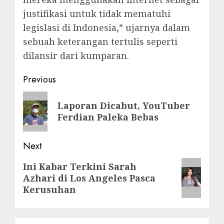
justifikasi untuk tidak mematuhi
legislasi di Indonesia,” ujarnya dalam
sebuah keterangan tertulis seperti
dilansir dari kumparan.
Post
Previous
navigation
Previous
Laporan Dicabut, YouTuber
post:
Ferdian Paleka Bebas
Next
Next
Ini Kabar Terkini Sarah
Azhari di Los Angeles Pasca
post:
Kerusuhan