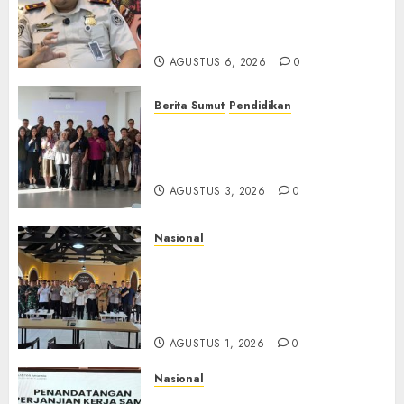
TPPO dan Tegas Tindak WNA
Bermasalah
AGUSTUS 6, 2026
0
Berita Sumut
Pendidikan
Universitas IBBI Perkuat
Kolaborasi dengan Dunia
Usaha dan Industri
AGUSTUS 3, 2026
0
Nasional
Selain Edukasi PIMPASA,
Imigrasi Yogyakarta Perketat
Pengawasan WNA di Tengah
Maraknya Scamming
AGUSTUS 1, 2026
0
Nasional
Sinergi Imigrasi Serang dan